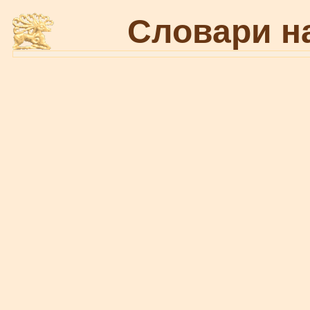
Словари н