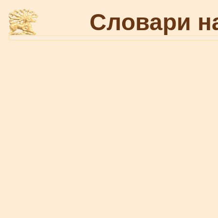
Словари н