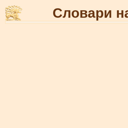
Словари н