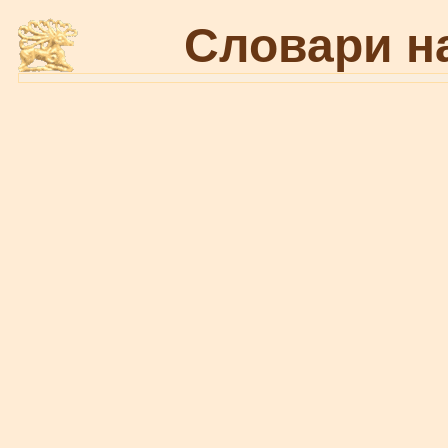
Словари н