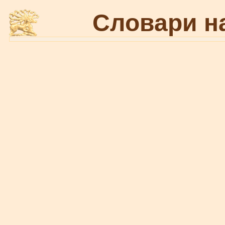
Словари н