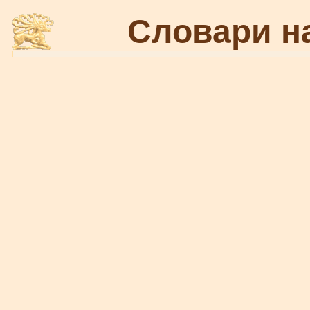
Словари н