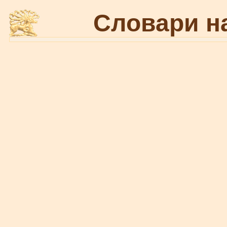
Словари н