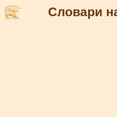
Словари н