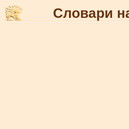
Словари н