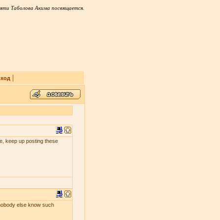
яти Таболова Акима посвящается.
|
ход
 me, keep up posting these
s nobody else know such