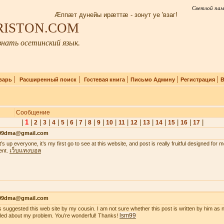
Светлой пам
Æппæт дунейы ирæттæ - зонут уе 'взаг!
IRISTON.COM
нать осетинский язык.
|
|
|
|
|
варь
Расширенный поиск
Гостевая книга
Письмо Админу
Регистрация
В
Сообщение
|
1
|
|
|
|
|
|
|
|
|
|
|
|
|
|
|
|
|
2
3
4
5
6
7
8
9
10
11
12
13
14
15
16
17
99dma@gmail.com
’s up everyone, it’s my first go to see at this website, and post is really fruitful designed for
เว็บแทงบอล
ent.
99dma@gmail.com
s suggested this web site by my cousin. I am not sure whether this post is written by him a
lsm99
iled about my problem. You’re wonderful! Thanks!