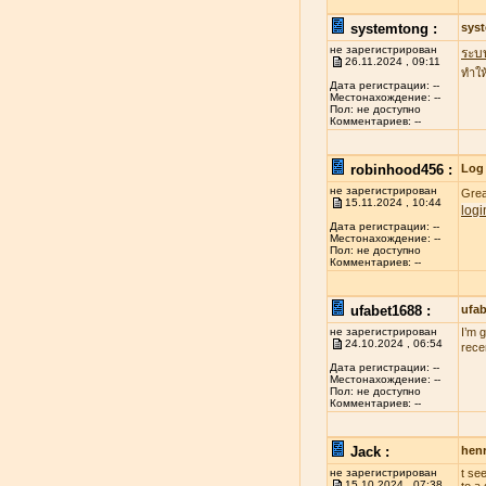
systemtong :
sys
не зарегистрирован
ระบ
26.11.2024 , 09:11
ทำให
Дата регистрации: --
Местонахождение: --
Пол: не доступно
Комментариев: --
robinhood456 :
Log 
не зарегистрирован
Grea
15.11.2024 , 10:44
logi
Дата регистрации: --
Местонахождение: --
Пол: не доступно
Комментариев: --
ufabet1688 :
ufa
не зарегистрирован
I’m 
24.10.2024 , 06:54
rece
Дата регистрации: --
Местонахождение: --
Пол: не доступно
Комментариев: --
Jack :
henr
не зарегистрирован
t se
15.10.2024 , 07:38