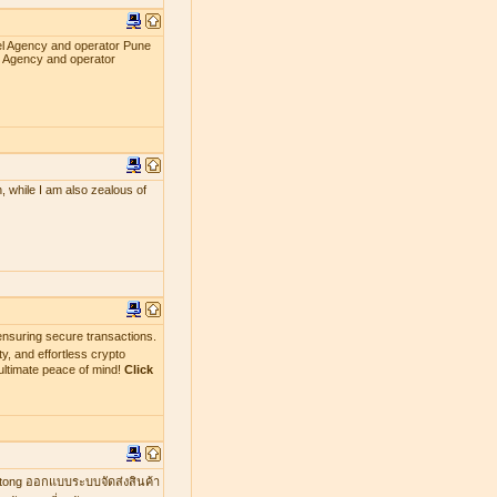
el Agency and operator Pune
l Agency and operator
, while I am also zealous of
nsuring secure transactions.
y, and effortless crypto
ultimate peace of mind!
Click
mtong ออกแบบระบบจัดส่งสินค้า