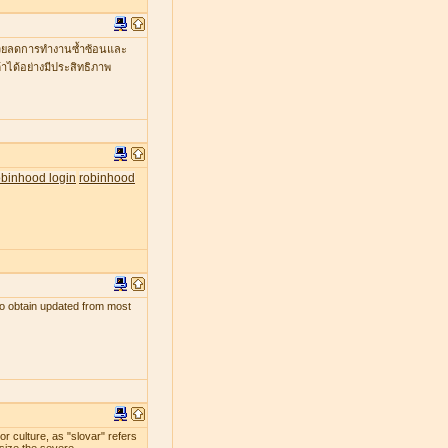
ะช่วยลดการทำงานซ้ำซ้อนและ
าได้อย่างมีประสิทธิภาพ
obinhood login
robinhood
s to obtain updated from most
r culture, as "slovar" refers