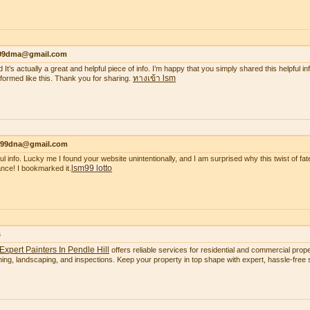
99dma@gmail.com
 It’s actually a great and helpful piece of info. I’m happy that you simply shared this helpful i
ทางเข้า lsm
nformed like this. Thank you for sharing.
99dna@gmail.com
ul info. Lucky me I found your website unintentionally, and I am surprised why this twist of fate
lsm99 lotto
nce! I bookmarked it.
s
Expert Painters In Pendle Hill
offers reliable services for residential and commercial proper
ning, landscaping, and inspections. Keep your property in top shape with expert, hassle-free s