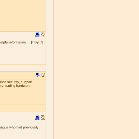
티비위키
elpful information..
leled security, support
try-leading hardware
lleague who had previously