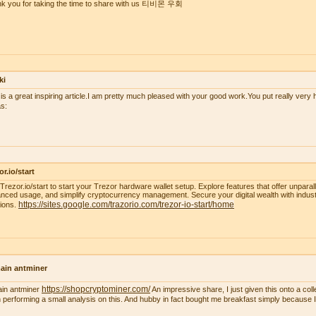
k you for taking the time to share with us 티비몬 우회
ki
 is a great inspiring article.I am pretty much pleased with your good work.You put really very h
s:
or.io/start
t Trezor.io/start to start your Trezor hardware wallet setup. Explore features that offer unparal
nced usage, and simplify cryptocurrency management. Secure your digital wealth with indus
https://sites.google.com/trazorio.com/trezor-io-start/home
tions.
ain antminer
https://shopcryptominer.com/
ain antminer
An impressive share, I just given this onto a co
 performing a small analysis on this. And hubby in fact bought me breakfast simply because I