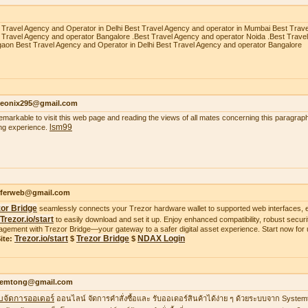
 Travel Agency and Operator in Delhi Best Travel Agency and operator in Mumbai Best Trav
 Travel Agency and operator Bangalore .Best Travel Agency and operator Noida .Best Trave
aon Best Travel Agency and Operator in Delhi Best Travel Agency and operator Bangalore
heonix295@gmail.com
 remarkable to visit this web page and reading the views of all mates concerning this paragraph
lsm99
ing experience.
ifferweb@gmail.com
zor Bridge
seamlessly connects your Trezor hardware wallet to supported web interfaces, e
Trezor.io/start
to easily download and set it up. Enjoy enhanced compatibility, robust securit
gement with Trezor Bridge—your gateway to a safer digital asset experience. Start now for 
Trezor.io/start
Trezor Bridge
NDAX Login
ite:
$
$
temtong@gmail.com
บจัดการออเดอร์
ออนไลน์ จัดการคำสั่งซื้อและ รับออเดอร์สินค้าได้ง่าย ๆ ด้วยระบบจาก Syste