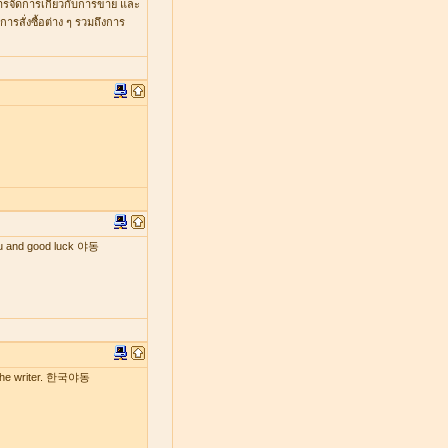
หารจัดการเกี่ยวกับการขาย และ
รสั่งซื้อต่าง ๆ รวมถึงการ
 you and good luck 야동
by the writer. 한국야동