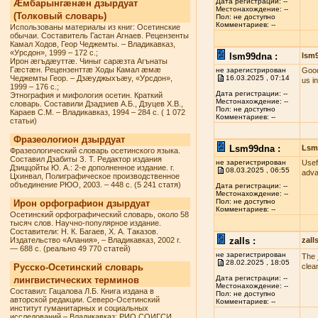
Дата регистрации: --
Æмбарынгæнæн дзырдуат
Местонахождение: --
(Толковый словарь)
Пол: не доступно
Комментариев: --
Использованы материалы из книг: Осетинские
обычаи. Составитель Гастан Агнаев. Рецензенты
Камал Ходов, Геор Чеджемты. – Владикавказ,
«Урсдон», 1999 – 172 с.;
lsm99dna :
lsm
Ирон æгъдæуттæ. Чиныг сарæзта Агънаты
Гæстæн. Рецензенттæ Ходы Камал æмæ
не зарегистрирован
Good
Чеджемты Геор. – Дзæуджыхъæу, «Урсдон»,
16.03.2025 , 07:14
us i
1999 – 176 с.;
Дата регистрации: --
Этнография и мифология осетин. Краткий
Местонахождение: --
словарь. Составили Дзадзиев А.Б., Дзуцев Х.В.,
Пол: не доступно
Караев С.М. – Владикавказ, 1994 – 284 с. ( 1 072
Комментариев: --
статьи)
Фразеологион дзырдуат
Lsm99dna :
Lsm
Фразеологический словарь осетинского языка.
Составил Дзабиты З. Т. Редактор издания
не зарегистрирован
Usef
Дзиццойты Ю. А.: 2-е дополненное издание. г.
08.03.2025 , 06:55
adva
Цхинвал, Полиграфическое производственное
объединение РЮО, 2003. – 448 с. (5 241 статя)
Дата регистрации: --
Местонахождение: --
Пол: не доступно
Ирон орфографион дзырдуат
Комментариев: --
Осетинский орфографический словарь, около 58
тысяч слов. Научно-популярное издание.
Составители: Н. К. Багаев, Х. А. Таказов.
Издательство «Алания», – Владикавказ, 2002 г.
zalls :
zall
— 688 с. (реально 49 770 статей)
не зарегистрирован
The
28.02.2025 , 18:05
Русско-Осетинский словарь
clea
Дата регистрации: --
лингвистических терминов
Местонахождение: --
Составил: Гацалова Л.Б. Книга издана в
Пол: не доступно
авторской редакции. Северо-Осетинский
Комментариев: --
институт гуманитарных и социальных
исследований – Владикавказ: РИО СОИГСИ,