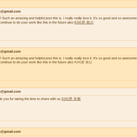
lo@gmail.com
 Such an amazing and helpful post this is. I really really love it. It's so good and so awesome
티비몬 최신
continue to do your work like this in the future also
lo@gmail.com
 Such an amazing and helpful post this is. I really really love it. It's so good and so awesome
continue to do your work like this in the future also 티비몬 최신
lo@gmail.com
티비몬 우회
k you for taking the time to share with us
lo@gmail.com