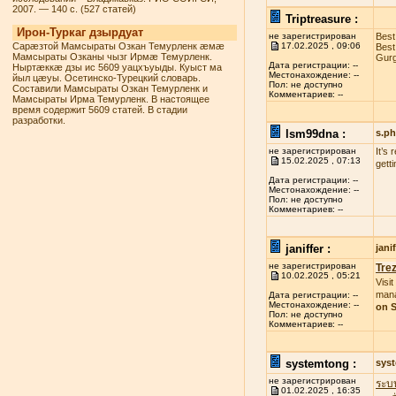
2007. — 140 с. (527 статей)
Triptreasure :
Ирон-Туркаг дзырдуат
не зарегистрирован
Best
Сарæзтой Мамсыраты Озкан Темурленк æмæ
17.02.2025 , 09:06
Best
Мамсыраты Озканы чызг Ирмæ Темурленк.
Gurg
Дата регистрации: --
Ныртæккæ дзы ис 5609 уацхъуыды. Куыст ма
Местонахождение: --
йыл цæуы. Осетинско-Турецкий словарь.
Пол: не доступно
Составили Мамсыраты Озкан Темурленк и
Комментариев: --
Мамсыраты Ирма Темурленк. В настоящее
время содержит 5609 статей. В стадии
разработки.
lsm99dna :
s.p
не зарегистрирован
It’s
15.02.2025 , 07:13
gett
Дата регистрации: --
Местонахождение: --
Пол: не доступно
Комментариев: --
janiffer :
jan
не зарегистрирован
Tre
10.02.2025 , 05:21
Visit
mana
Дата регистрации: --
Местонахождение: --
on S
Пол: не доступно
Комментариев: --
systemtong :
sys
не зарегистрирован
ระบ
01.02.2025 , 16:35