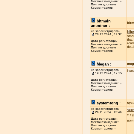
Местонахождение: --
Пол: не доступно
Комментариев: --
bitmain
bitm
antminer :
не зарегистрирован
http
28.12.2024 , 11:37
smal
that
Дата регистрации: --
read
Местонахождение: --
deta
Пол: не доступно
Комментариев: --
Megan :
meg
не зарегистрирован
i wo
19.12.2024 , 12:25
Дата регистрации: --
Местонахождение: --
Пол: не доступно
Комментариев: --
systemtong :
sys
не зарегистрирован
ระบ
26.11.2024 , 15:46
ข้อม
Дата регистрации: --
แสดง
Местонахождение: --
Пол: не доступно
Комментариев: --