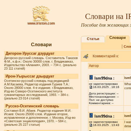
Словари на 
www.iriston.com
Пособие для желающих з
Словари
Статьи
Словари
|
Сло
Дигорон-Уруссаг дзурдуат
Комментарий к:
Дигорско-русский словарь. Составитель Таказов
Ф.М., к.ф.н.: Около 30000 слов. г. Владикавказ,
Издательство «Алания», 2003. – 734 с. (реально
Автор
23 111 статей)
Ирон-Уырыссаг дзырдуат
lsm99dna :
lsm
Осетинско-русский словарь под редакцией
не зарегистрирован
What
А.М.Касаева, Редактор издания Гуриев Т.А.:
16.03.2025 , 18:16
Около 28000 слов. 4-е издание. г.Владикавказ,
cont
Изд-во Северо-Осетинского института
Дата регистрации: --
гуманитарных исследований, 1993. – 384 с.
Местонахождение: --
(реально 23 014 статей)
Пол: не доступно
Комментариев: --
Русско-Осетинский словарь
Составил В.И. Абаев. Редактор издания М.И.
Исаев: Около 25000 слов. Издание второе,
lsm99dna :
lsm
исправленное и дополненное. г. Москва, Изд-во
«Советская энциклопедия», 1970. – 584 с.
не зарегистрирован
I wa
(реально 25 227 статьи)
16.03.2025 , 13:43
deta