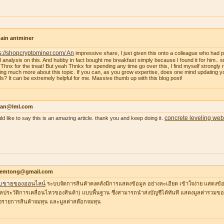
ain antminer
s://shopcryptominer.com/ An
impressive share, I just given this onto a colleague who had 
l analysis on this. And hubby in fact bought me breakfast simply because I found it for him.. 
: Thnx for the treat! But yeah Thnkx for spending any time go over this, I find myself strongly r
ing much more about this topic. If you can, as you grow expertise, does one mind updating y
ils? It can be extremely helpful for me. Massive thumb up with this blog post!
an@lml.com
concrete leveling web
uld like to say this is an amazing article. thank you and keep doing it.
temtong@gmail.com
บขายของออนไลน์
ระบบจัดการสินค้าคงคลังมีการแสดงข้อมูล อย่างละเอียด เข้าใจง่าย แสดงข้อ
ูลประวัติการเคลื่อนไหวของสินค้า) แบบพื้นฐาน ซึ่งสามารถนำส่งบัญชีได้ทันที แสดงมูลค่ารวมของ
รายการสินค้าจมทุน และมูลค่าสต๊อกจมทุน