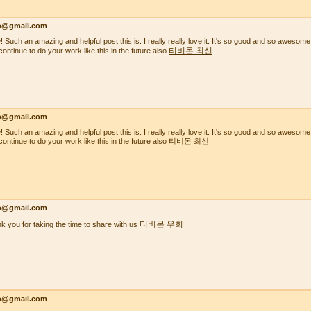
lo@gmail.com
 Such an amazing and helpful post this is. I really really love it. It's so good and so awesome
티비몬 최신
continue to do your work like this in the future also
lo@gmail.com
 Such an amazing and helpful post this is. I really really love it. It's so good and so awesome
continue to do your work like this in the future also 티비몬 최신
lo@gmail.com
티비몬 우회
k you for taking the time to share with us
lo@gmail.com