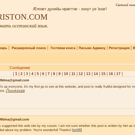
Светлой пам
Æппæт дунейы ирæттæ - зонут уе 'взаг!
IRISTON.COM
нать осетинский язык.
|
|
|
|
|
варь
Расширенный поиск
Гостевая книга
Письмо Админу
Регистрация
В
Сообщение
|
1
|
|
|
|
|
|
|
|
|
|
|
|
|
|
|
|
|
2
3
4
5
6
7
8
9
10
11
12
13
14
15
16
17
99dma@gmail.com
’s up everyone, it’s my first go to see at this website, and post is really fruitful designed for
เว็บแทงบอล
ent.
99dma@gmail.com
s suggested this web site by my cousin. I am not sure whether this post is written by him a
lsm99
iled about my problem. You’re wonderful! Thanks!