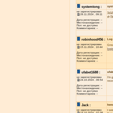
systemtong :
sys
не зарегистрирован
ระบ
26.11.2024 , 09:11
ทำให
Дата регистрации: --
Местонахождение: --
Пол: не доступно
Комментариев: --
robinhood456 :
Log 
не зарегистрирован
Grea
15.11.2024 , 10:44
logi
Дата регистрации: --
Местонахождение: --
Пол: не доступно
Комментариев: --
ufabet1688 :
ufa
не зарегистрирован
I’m 
24.10.2024 , 06:54
rece
Дата регистрации: --
Местонахождение: --
Пол: не доступно
Комментариев: --
Jack :
henr
не зарегистрирован
t se
15.10.2024 , 07:38