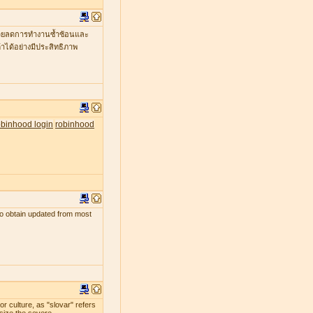
ะช่วยลดการทำงานซ้ำซ้อนและ
าได้อย่างมีประสิทธิภาพ
obinhood login
robinhood
s to obtain updated from most
r culture, as "slovar" refers