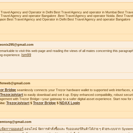
 Travel Agency and Operator in Delhi Best Travel Agency and operator in Mumbai Best Trav
 Travel Agency and operator Bangalore .Best Travel Agency and operator Noida .Best Trave
aon Best Travel Agency and Operator in Delhi Best Travel Agency and operator Bangalore
heonix295@gmail.com
 remarkable to visit this web page and reading the views of all mates concerning this paragraph
lsm99
ing experience.
ifferweb@gmail.com
zor Bridge
seamlessly connects your Trezor hardware wallet to supported web interfaces, e
Trezor.io/start
to easily download and set it up. Enjoy enhanced compatibility, robust securit
gement with Trezor Bridge—your gateway to a safer digital asset experience. Start now for 
Trezor.io/start
Trezor Bridge
NDAX Login
ite:
$
$
temtong@gmail.com
บจัดการออเดอร์
ออนไลน์ จัดการคำสั่งซื้อและ รับออเดอร์สินค้าได้ง่าย ๆ ด้วยระบบจาก Syste