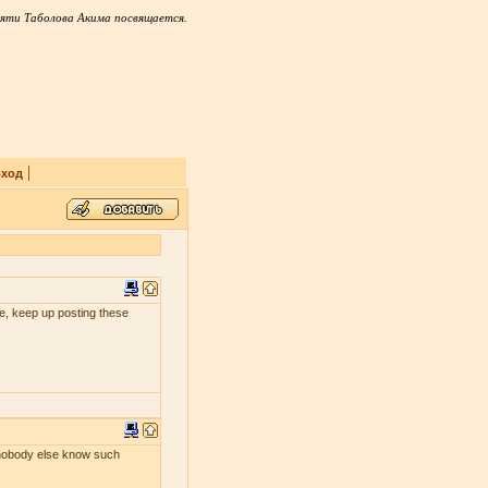
яти Таболова Акима посвящается.
|
ход
 me, keep up posting these
s nobody else know such