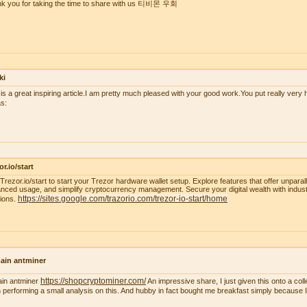
k you for taking the time to share with us 티비몬 우회
ki
 is a great inspiring article.I am pretty much pleased with your good work.You put really very h
s:
or.io/start
t Trezor.io/start to start your Trezor hardware wallet setup. Explore features that offer unparal
nced usage, and simplify cryptocurrency management. Secure your digital wealth with indus
https://sites.google.com/trazorio.com/trezor-io-start/home
tions.
ain antminer
https://shopcryptominer.com/
ain antminer
An impressive share, I just given this onto a co
 performing a small analysis on this. And hubby in fact bought me breakfast simply because I