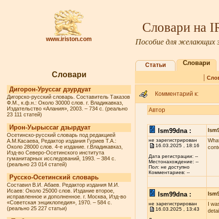
Словари на 
www.iriston.com
Пособие для желающих з
Словари
Статьи
Словари
|
Сло
Дигорон-Уруссаг дзурдуат
Комментарий к:
Дигорско-русский словарь. Составитель Таказов
Ф.М., к.ф.н.: Около 30000 слов. г. Владикавказ,
Издательство «Алания», 2003. – 734 с. (реально
Автор
23 111 статей)
Ирон-Уырыссаг дзырдуат
lsm99dna :
lsm
Осетинско-русский словарь под редакцией
не зарегистрирован
What
А.М.Касаева, Редактор издания Гуриев Т.А.:
16.03.2025 , 18:16
Около 28000 слов. 4-е издание. г.Владикавказ,
cont
Изд-во Северо-Осетинского института
Дата регистрации: --
гуманитарных исследований, 1993. – 384 с.
Местонахождение: --
(реально 23 014 статей)
Пол: не доступно
Комментариев: --
Русско-Осетинский словарь
Составил В.И. Абаев. Редактор издания М.И.
Исаев: Около 25000 слов. Издание второе,
lsm99dna :
lsm
исправленное и дополненное. г. Москва, Изд-во
«Советская энциклопедия», 1970. – 584 с.
не зарегистрирован
I wa
(реально 25 227 статьи)
16.03.2025 , 13:43
deta