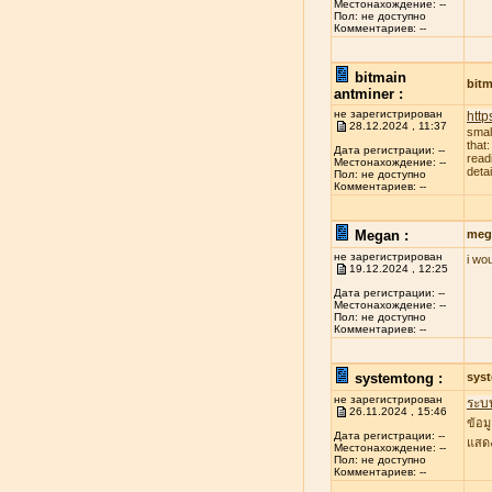
Местонахождение: --
Пол: не доступно
Комментариев: --
bitmain
bitm
antminer :
не зарегистрирован
http
28.12.2024 , 11:37
smal
that
Дата регистрации: --
read
Местонахождение: --
deta
Пол: не доступно
Комментариев: --
Megan :
meg
не зарегистрирован
i wo
19.12.2024 , 12:25
Дата регистрации: --
Местонахождение: --
Пол: не доступно
Комментариев: --
systemtong :
sys
не зарегистрирован
ระบ
26.11.2024 , 15:46
ข้อม
Дата регистрации: --
แสดง
Местонахождение: --
Пол: не доступно
Комментариев: --