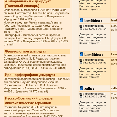
Дата регистрации: --
Æмбарынгæнæн дзырдуат
Местонахождение: --
(Толковый словарь)
Пол: не доступно
Комментариев: --
Использованы материалы из книг: Осетинские
обычаи. Составитель Гастан Агнаев. Рецензенты
Камал Ходов, Геор Чеджемты. – Владикавказ,
«Урсдон», 1999 – 172 с.;
lsm99dna :
lsm
Ирон æгъдæуттæ. Чиныг сарæзта Агънаты
Гæстæн. Рецензенттæ Ходы Камал æмæ
не зарегистрирован
Good
Чеджемты Геор. – Дзæуджыхъæу, «Урсдон»,
16.03.2025 , 07:14
us i
1999 – 176 с.;
Дата регистрации: --
Этнография и мифология осетин. Краткий
Местонахождение: --
словарь. Составили Дзадзиев А.Б., Дзуцев Х.В.,
Пол: не доступно
Караев С.М. – Владикавказ, 1994 – 284 с. ( 1 072
Комментариев: --
статьи)
Фразеологион дзырдуат
Lsm99dna :
Lsm
Фразеологический словарь осетинского языка.
Составил Дзабиты З. Т. Редактор издания
не зарегистрирован
Usef
Дзиццойты Ю. А.: 2-е дополненное издание. г.
08.03.2025 , 06:55
adva
Цхинвал, Полиграфическое производственное
объединение РЮО, 2003. – 448 с. (5 241 статя)
Дата регистрации: --
Местонахождение: --
Пол: не доступно
Ирон орфографион дзырдуат
Комментариев: --
Осетинский орфографический словарь, около 58
тысяч слов. Научно-популярное издание.
Составители: Н. К. Багаев, Х. А. Таказов.
Издательство «Алания», – Владикавказ, 2002 г.
zalls :
zall
— 688 с. (реально 49 770 статей)
не зарегистрирован
The
28.02.2025 , 18:05
Русско-Осетинский словарь
clea
Дата регистрации: --
лингвистических терминов
Местонахождение: --
Составил: Гацалова Л.Б. Книга издана в
Пол: не доступно
авторской редакции. Северо-Осетинский
Комментариев: --
институт гуманитарных и социальных
исследований – Владикавказ: РИО СОИГСИ,