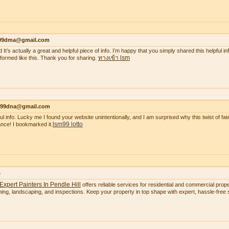
99dma@gmail.com
 It’s actually a great and helpful piece of info. I’m happy that you simply shared this helpful i
ทางเข้า lsm
nformed like this. Thank you for sharing.
99dna@gmail.com
ul info. Lucky me I found your website unintentionally, and I am surprised why this twist of fate
lsm99 lotto
nce! I bookmarked it.
s
Expert Painters In Pendle Hill
offers reliable services for residential and commercial proper
ning, landscaping, and inspections. Keep your property in top shape with expert, hassle-free s