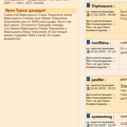
2007. — 140 с. (527 статей)
Triptreasure :
Ирон-Туркаг дзырдуат
не зарегистрирован
Best
Сарæзтой Мамсыраты Озкан Темурленк æмæ
17.02.2025 , 09:06
Best
Мамсыраты Озканы чызг Ирмæ Темурленк.
Gurg
Дата регистрации: --
Ныртæккæ дзы ис 5609 уацхъуыды. Куыст ма
Местонахождение: --
йыл цæуы. Осетинско-Турецкий словарь.
Пол: не доступно
Составили Мамсыраты Озкан Темурленк и
Комментариев: --
Мамсыраты Ирма Темурленк. В настоящее
время содержит 5609 статей. В стадии
разработки.
lsm99dna :
s.p
не зарегистрирован
It’s
15.02.2025 , 07:13
gett
Дата регистрации: --
Местонахождение: --
Пол: не доступно
Комментариев: --
janiffer :
jan
не зарегистрирован
Tre
10.02.2025 , 05:21
Visit
mana
Дата регистрации: --
Местонахождение: --
on S
Пол: не доступно
Комментариев: --
systemtong :
sys
не зарегистрирован
ระบ
01.02.2025 , 16:35