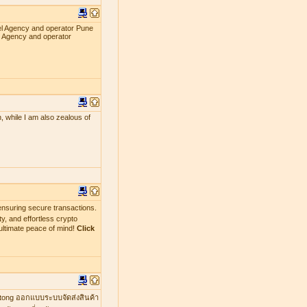
el Agency and operator Pune
l Agency and operator
, while I am also zealous of
nsuring secure transactions.
y, and effortless crypto
ultimate peace of mind!
Click
mtong ออกแบบระบบจัดส่งสินค้า