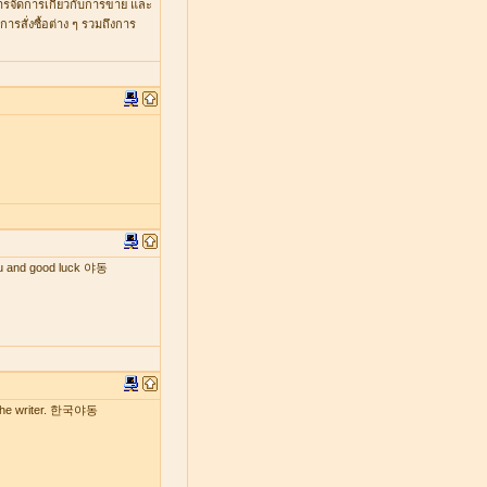
หารจัดการเกี่ยวกับการขาย และ
รสั่งซื้อต่าง ๆ รวมถึงการ
 you and good luck 야동
by the writer. 한국야동