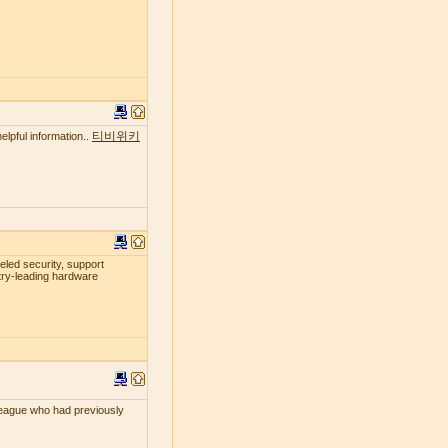
티비위키
elpful information..
leled security, support
try-leading hardware
lleague who had previously