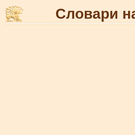
Словари н