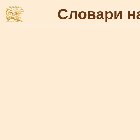
Словари н