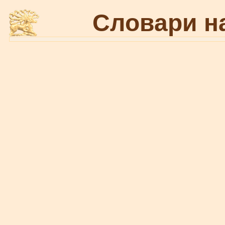
Словари н