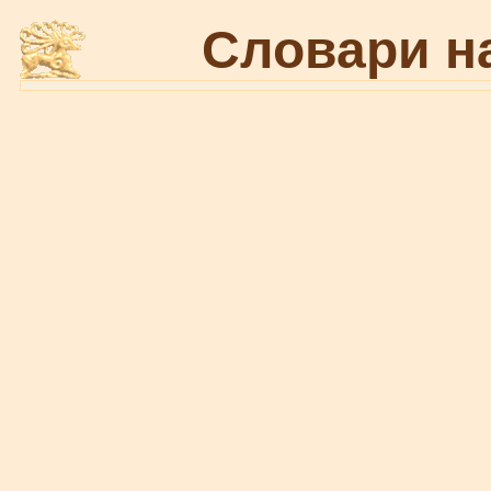
Словари н