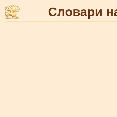
Словари н