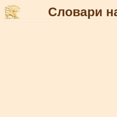
Словари н