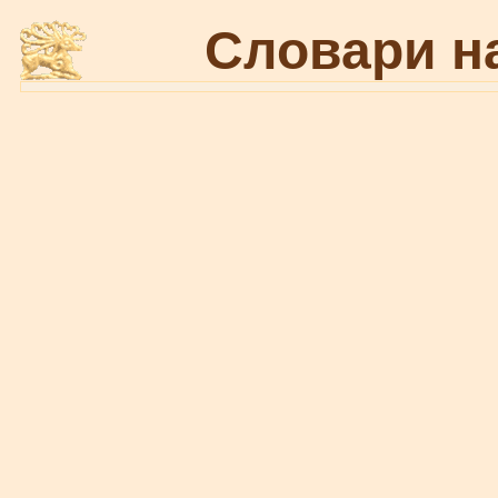
Словари н