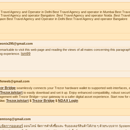
 Travel Agency and Operator in Delhi Best Travel Agency and operator in Mumbai Best Trav
 Travel Agency and operator Bangalore .Best Travel Agency and operator Noida .Best Trave
aon Best Travel Agency and Operator in Delhi Best Travel Agency and operator Bangalore
heonix295@gmail.com
 remarkable to visit this web page and reading the views of all mates concerning this paragraph
lsm99
ing experience.
ifferweb@gmail.com
zor Bridge
seamlessly connects your Trezor hardware wallet to supported web interfaces, e
Trezor.io/start
to easily download and set it up. Enjoy enhanced compatibility, robust securit
gement with Trezor Bridge—your gateway to a safer digital asset experience. Start now for 
Trezor.io/start
Trezor Bridge
NDAX Login
ite:
$
$
temtong@gmail.com
บจัดการออเดอร์
ออนไลน์ จัดการคำสั่งซื้อและ รับออเดอร์สินค้าได้ง่าย ๆ ด้วยระบบจาก Syste