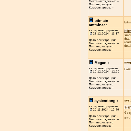
Местонахождение: --
Пол: не доступно
Комментариев: --
bitmain
bitm
antminer :
не зарегистрирован
http
28.12.2024 , 11:37
smal
that
Дата регистрации: --
read
Местонахождение: --
deta
Пол: не доступно
Комментариев: --
Megan :
meg
не зарегистрирован
i wo
19.12.2024 , 12:25
Дата регистрации: --
Местонахождение: --
Пол: не доступно
Комментариев: --
systemtong :
sys
не зарегистрирован
ระบ
26.11.2024 , 15:46
ข้อม
Дата регистрации: --
แสดง
Местонахождение: --
Пол: не доступно
Комментариев: --