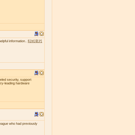
티비위키
elpful information..
leled security, support
try-leading hardware
lleague who had previously