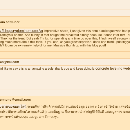
ain antminer
s://shopcryptominer.com/ An
impressive share, I just given this onto a colleague who had 
l analysis on this. And hubby in fact bought me breakfast simply because I found it for him.. 
: Thnx for the treat! But yeah Thnkx for spending any time go over this, I find myself strongly r
ing much more about this topic. If you can, as you grow expertise, does one mind updating y
ils? It can be extremely helpful for me. Massive thumb up with this blog post!
an@lml.com
concrete leveling web
uld like to say this is an amazing article. thank you and keep doing it.
temtong@gmail.com
บขายของออนไลน์
ระบบจัดการสินค้าคงคลังมีการแสดงข้อมูล อย่างละเอียด เข้าใจง่าย แสดงข้อ
ูลประวัติการเคลื่อนไหวของสินค้า) แบบพื้นฐาน ซึ่งสามารถนำส่งบัญชีได้ทันที แสดงมูลค่ารวมของ
รายการสินค้าจมทุน และมูลค่าสต๊อกจมทุน