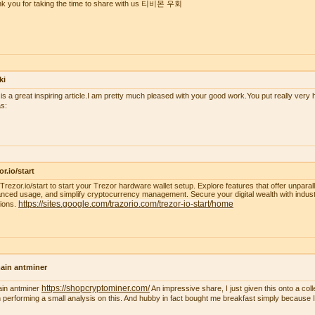
k you for taking the time to share with us 티비몬 우회
ki
 is a great inspiring article.I am pretty much pleased with your good work.You put really very h
s:
or.io/start
t Trezor.io/start to start your Trezor hardware wallet setup. Explore features that offer unparal
nced usage, and simplify cryptocurrency management. Secure your digital wealth with indus
https://sites.google.com/trazorio.com/trezor-io-start/home
tions.
ain antminer
https://shopcryptominer.com/
ain antminer
An impressive share, I just given this onto a co
 performing a small analysis on this. And hubby in fact bought me breakfast simply because I