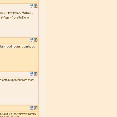
ะช่วยลดการทำงานซ้ำซ้อนและ
าได้อย่างมีประสิทธิภาพ
obinhood login
robinhood
s to obtain updated from most
r culture, as "slovar" refers