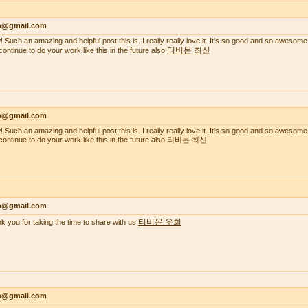
lo@gmail.com
 Such an amazing and helpful post this is. I really really love it. It's so good and so awesome
티비몬 최신
continue to do your work like this in the future also
lo@gmail.com
 Such an amazing and helpful post this is. I really really love it. It's so good and so awesome
continue to do your work like this in the future also 티비몬 최신
lo@gmail.com
티비몬 우회
k you for taking the time to share with us
lo@gmail.com