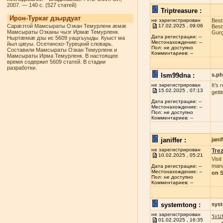
2007. — 140 с. (527 статей)
Triptreasure :
Ирон-Туркаг дзырдуат
не зарегистрирован
Best
Сарæзтой Мамсыраты Озкан Темурленк æмæ
17.02.2025 , 09:06
Best
Мамсыраты Озканы чызг Ирмæ Темурленк.
Gurg
Дата регистрации: --
Ныртæккæ дзы ис 5609 уацхъуыды. Куыст ма
Местонахождение: --
йыл цæуы. Осетинско-Турецкий словарь.
Пол: не доступно
Составили Мамсыраты Озкан Темурленк и
Комментариев: --
Мамсыраты Ирма Темурленк. В настоящее
время содержит 5609 статей. В стадии
разработки.
lsm99dna :
s.p
не зарегистрирован
It’s
15.02.2025 , 07:13
gett
Дата регистрации: --
Местонахождение: --
Пол: не доступно
Комментариев: --
janiffer :
jan
не зарегистрирован
Tre
10.02.2025 , 05:21
Visit
mana
Дата регистрации: --
Местонахождение: --
on S
Пол: не доступно
Комментариев: --
systemtong :
sys
не зарегистрирован
ระบ
01.02.2025 , 16:35