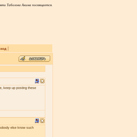
яти Таболова Акима посвящается.
|
ход
 me, keep up posting these
s nobody else know such