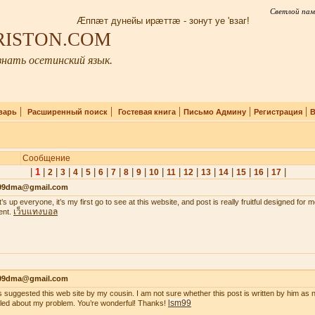
Светлой пам
Æппæт дунейы ирæттæ - зонут уе 'взаг!
IRISTON.COM
нать осетинский язык.
|
|
|
|
|
варь
Расширенный поиск
Гостевая книга
Письмо Админу
Регистрация
В
Сообщение
|
1
|
|
|
|
|
|
|
|
|
|
|
|
|
|
|
|
|
2
3
4
5
6
7
8
9
10
11
12
13
14
15
16
17
99dma@gmail.com
’s up everyone, it’s my first go to see at this website, and post is really fruitful designed for
เว็บแทงบอล
ent.
99dma@gmail.com
s suggested this web site by my cousin. I am not sure whether this post is written by him a
lsm99
iled about my problem. You’re wonderful! Thanks!