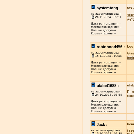
systemtong :
sys
не зарегистрирован
ระบ
26.11.2024 , 09:11
ทำให
Дата регистрации: --
Местонахождение: --
Пол: не доступно
Комментариев: --
robinhood456 :
Log 
не зарегистрирован
Grea
15.11.2024 , 10:44
logi
Дата регистрации: --
Местонахождение: --
Пол: не доступно
Комментариев: --
ufabet1688 :
ufa
не зарегистрирован
I’m 
24.10.2024 , 06:54
rece
Дата регистрации: --
Местонахождение: --
Пол: не доступно
Комментариев: --
Jack :
henr
не зарегистрирован
t se
15.10.2024 , 07:38