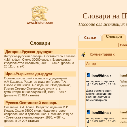
Словари на 
www.iriston.com
Пособие для желающих з
Словари
Статьи
Словари
|
Сло
Дигорон-Уруссаг дзурдуат
Комментарий к:
Дигорско-русский словарь. Составитель Таказов
Ф.М., к.ф.н.: Около 30000 слов. г. Владикавказ,
Издательство «Алания», 2003. – 734 с. (реально
Автор
23 111 статей)
Ирон-Уырыссаг дзырдуат
lsm99dna :
lsm
Осетинско-русский словарь под редакцией
не зарегистрирован
What
А.М.Касаева, Редактор издания Гуриев Т.А.:
16.03.2025 , 18:16
Около 28000 слов. 4-е издание. г.Владикавказ,
cont
Изд-во Северо-Осетинского института
Дата регистрации: --
гуманитарных исследований, 1993. – 384 с.
Местонахождение: --
(реально 23 014 статей)
Пол: не доступно
Комментариев: --
Русско-Осетинский словарь
Составил В.И. Абаев. Редактор издания М.И.
Исаев: Около 25000 слов. Издание второе,
lsm99dna :
lsm
исправленное и дополненное. г. Москва, Изд-во
«Советская энциклопедия», 1970. – 584 с.
не зарегистрирован
I wa
(реально 25 227 статьи)
16.03.2025 , 13:43
deta