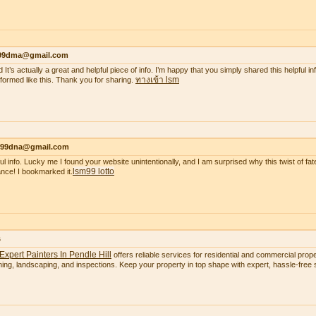
99dma@gmail.com
 It’s actually a great and helpful piece of info. I’m happy that you simply shared this helpful i
ทางเข้า lsm
nformed like this. Thank you for sharing.
99dna@gmail.com
ul info. Lucky me I found your website unintentionally, and I am surprised why this twist of fate
lsm99 lotto
nce! I bookmarked it.
s
Expert Painters In Pendle Hill
offers reliable services for residential and commercial proper
ning, landscaping, and inspections. Keep your property in top shape with expert, hassle-free s