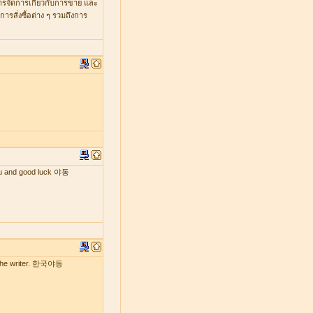
หารจัดการเกี่ยวกับการขาย และ
รสั่งซื้อต่าง ๆ รวมถึงการ
 you and good luck 야동
by the writer. 한국야동