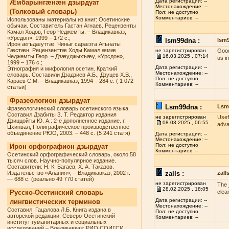
Дата регистрации: --
Æмбарынгæнæн дзырдуат
Местонахождение: --
(Толковый словарь)
Пол: не доступно
Комментариев: --
Использованы материалы из книг: Осетинские
обычаи. Составитель Гастан Агнаев. Рецензенты
Камал Ходов, Геор Чеджемты. – Владикавказ,
«Урсдон», 1999 – 172 с.;
lsm99dna :
lsm
Ирон æгъдæуттæ. Чиныг сарæзта Агънаты
Гæстæн. Рецензенттæ Ходы Камал æмæ
не зарегистрирован
Good
Чеджемты Геор. – Дзæуджыхъæу, «Урсдон»,
16.03.2025 , 07:14
us i
1999 – 176 с.;
Дата регистрации: --
Этнография и мифология осетин. Краткий
Местонахождение: --
словарь. Составили Дзадзиев А.Б., Дзуцев Х.В.,
Пол: не доступно
Караев С.М. – Владикавказ, 1994 – 284 с. ( 1 072
Комментариев: --
статьи)
Фразеологион дзырдуат
Lsm99dna :
Lsm
Фразеологический словарь осетинского языка.
Составил Дзабиты З. Т. Редактор издания
не зарегистрирован
Usef
Дзиццойты Ю. А.: 2-е дополненное издание. г.
08.03.2025 , 06:55
adva
Цхинвал, Полиграфическое производственное
объединение РЮО, 2003. – 448 с. (5 241 статя)
Дата регистрации: --
Местонахождение: --
Пол: не доступно
Ирон орфографион дзырдуат
Комментариев: --
Осетинский орфографический словарь, около 58
тысяч слов. Научно-популярное издание.
Составители: Н. К. Багаев, Х. А. Таказов.
Издательство «Алания», – Владикавказ, 2002 г.
zalls :
zall
— 688 с. (реально 49 770 статей)
не зарегистрирован
The
28.02.2025 , 18:05
Русско-Осетинский словарь
clea
Дата регистрации: --
лингвистических терминов
Местонахождение: --
Составил: Гацалова Л.Б. Книга издана в
Пол: не доступно
авторской редакции. Северо-Осетинский
Комментариев: --
институт гуманитарных и социальных
исследований – Владикавказ: РИО СОИГСИ,