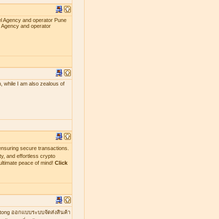
el Agency and operator Pune
l Agency and operator
, while I am also zealous of
nsuring secure transactions.
y, and effortless crypto
ultimate peace of mind!
Click
mtong ออกแบบระบบจัดส่งสินค้า