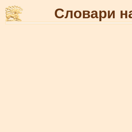
Словари н