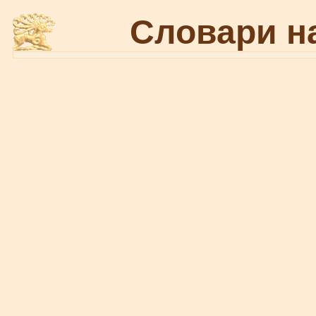
Словари н