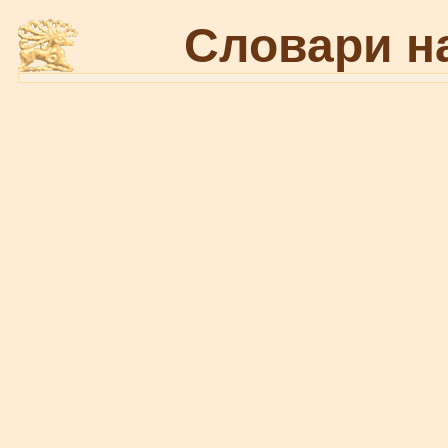
Словари н