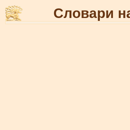
Словари н