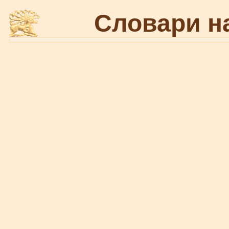
Словари н