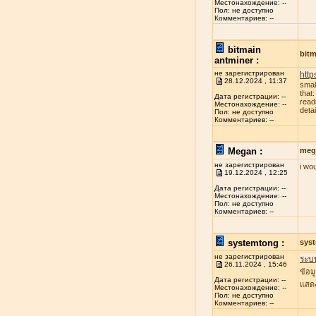
Местонахождение: --
Пол: не доступно
Комментариев: --
bitmain
bitm
antminer :
не зарегистрирован
http
28.12.2024 , 11:37
smal
that
Дата регистрации: --
read
Местонахождение: --
deta
Пол: не доступно
Комментариев: --
Megan :
meg
не зарегистрирован
i wo
19.12.2024 , 12:25
Дата регистрации: --
Местонахождение: --
Пол: не доступно
Комментариев: --
systemtong :
sys
не зарегистрирован
ระบ
26.11.2024 , 15:46
ข้อม
Дата регистрации: --
แสดง
Местонахождение: --
Пол: не доступно
Комментариев: --