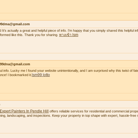
99dma@gmail.com
 It’s actually a great and helpful piece of info. I’m happy that you simply shared this helpful i
ทางเข้า lsm
nformed like this. Thank you for sharing.
99dna@gmail.com
ul info. Lucky me I found your website unintentionally, and I am surprised why this twist of fate
lsm99 lotto
nce! I bookmarked it.
s
Expert Painters In Pendle Hill
offers reliable services for residential and commercial proper
ning, landscaping, and inspections. Keep your property in top shape with expert, hassle-free s