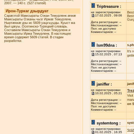
2007. — 140 с. (527 статей)
Triptreasure :
Ирон-Туркаг дзырдуат
не зарегистрирован
Best
Сарæзтой Мамсыраты Озкан Темурленк æмæ
17.02.2025 , 09:06
Best
Мамсыраты Озканы чызг Ирмæ Темурленк.
Gurg
Дата регистрации: --
Ныртæккæ дзы ис 5609 уацхъуыды. Куыст ма
Местонахождение: --
йыл цæуы. Осетинско-Турецкий словарь.
Пол: не доступно
Составили Мамсыраты Озкан Темурленк и
Комментариев: --
Мамсыраты Ирма Темурленк. В настоящее
время содержит 5609 статей. В стадии
разработки.
lsm99dna :
s.p
не зарегистрирован
It’s
15.02.2025 , 07:13
gett
Дата регистрации: --
Местонахождение: --
Пол: не доступно
Комментариев: --
janiffer :
jan
не зарегистрирован
Tre
10.02.2025 , 05:21
Visit
mana
Дата регистрации: --
Местонахождение: --
on S
Пол: не доступно
Комментариев: --
systemtong :
sys
не зарегистрирован
ระบ
01.02.2025 , 16:35