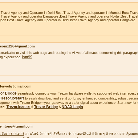
 Travel Agency and Operator in Delhi Best Travel Agency and operator in Mumbai Best Trav
 Travel Agency and operator Bangalore .Best Travel Agency and operator Noida .Best Trave
aon Best Travel Agency and Operator in Delhi Best Travel Agency and operator Bangalore
heonix295@gmail.com
 remarkable to visit this web page and reading the views of all mates concerning this paragraph
lsm99
ing experience.
ifferweb@gmail.com
zor Bridge
seamlessly connects your Trezor hardware wallet to supported web interfaces, e
Trezor.io/start
to easily download and set it up. Enjoy enhanced compatibility, robust securit
gement with Trezor Bridge—your gateway to a safer digital asset experience. Start now for 
Trezor.io/start
Trezor Bridge
NDAX Login
ite:
$
$
temtong@gmail.com
บจัดการออเดอร์
ออนไลน์ จัดการคำสั่งซื้อและ รับออเดอร์สินค้าได้ง่าย ๆ ด้วยระบบจาก Syste