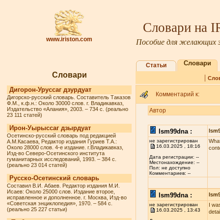
Словари на 
www.iriston.com
Пособие для желающих з
Словари
Статьи
Словари
|
Сло
Дигорон-Уруссаг дзурдуат
Комментарий к:
Дигорско-русский словарь. Составитель Таказов
Ф.М., к.ф.н.: Около 30000 слов. г. Владикавказ,
Издательство «Алания», 2003. – 734 с. (реально
Автор
23 111 статей)
Ирон-Уырыссаг дзырдуат
lsm99dna :
lsm
Осетинско-русский словарь под редакцией
не зарегистрирован
What
А.М.Касаева, Редактор издания Гуриев Т.А.:
16.03.2025 , 18:16
Около 28000 слов. 4-е издание. г.Владикавказ,
cont
Изд-во Северо-Осетинского института
Дата регистрации: --
гуманитарных исследований, 1993. – 384 с.
Местонахождение: --
(реально 23 014 статей)
Пол: не доступно
Комментариев: --
Русско-Осетинский словарь
Составил В.И. Абаев. Редактор издания М.И.
Исаев: Около 25000 слов. Издание второе,
lsm99dna :
lsm
исправленное и дополненное. г. Москва, Изд-во
«Советская энциклопедия», 1970. – 584 с.
не зарегистрирован
I wa
(реально 25 227 статьи)
16.03.2025 , 13:43
deta