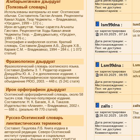
Дата регистрации: --
Æмбарынгæнæн дзырдуат
Местонахождение: --
(Толковый словарь)
Пол: не доступно
Комментариев: --
Использованы материалы из книг: Осетинские
обычаи. Составитель Гастан Агнаев. Рецензенты
Камал Ходов, Геор Чеджемты. – Владикавказ,
«Урсдон», 1999 – 172 с.;
lsm99dna :
lsm
Ирон æгъдæуттæ. Чиныг сарæзта Агънаты
Гæстæн. Рецензенттæ Ходы Камал æмæ
не зарегистрирован
Good
Чеджемты Геор. – Дзæуджыхъæу, «Урсдон»,
16.03.2025 , 07:14
us i
1999 – 176 с.;
Дата регистрации: --
Этнография и мифология осетин. Краткий
Местонахождение: --
словарь. Составили Дзадзиев А.Б., Дзуцев Х.В.,
Пол: не доступно
Караев С.М. – Владикавказ, 1994 – 284 с. ( 1 072
Комментариев: --
статьи)
Фразеологион дзырдуат
Lsm99dna :
Lsm
Фразеологический словарь осетинского языка.
Составил Дзабиты З. Т. Редактор издания
не зарегистрирован
Usef
Дзиццойты Ю. А.: 2-е дополненное издание. г.
08.03.2025 , 06:55
adva
Цхинвал, Полиграфическое производственное
объединение РЮО, 2003. – 448 с. (5 241 статя)
Дата регистрации: --
Местонахождение: --
Пол: не доступно
Ирон орфографион дзырдуат
Комментариев: --
Осетинский орфографический словарь, около 58
тысяч слов. Научно-популярное издание.
Составители: Н. К. Багаев, Х. А. Таказов.
Издательство «Алания», – Владикавказ, 2002 г.
zalls :
zall
— 688 с. (реально 49 770 статей)
не зарегистрирован
The
28.02.2025 , 18:05
Русско-Осетинский словарь
clea
Дата регистрации: --
лингвистических терминов
Местонахождение: --
Составил: Гацалова Л.Б. Книга издана в
Пол: не доступно
авторской редакции. Северо-Осетинский
Комментариев: --
институт гуманитарных и социальных
исследований – Владикавказ: РИО СОИГСИ,