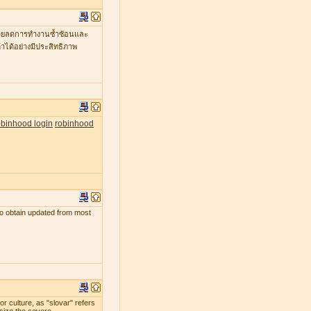
ะช่วยลดการทำงานซ้ำซ้อนและ
าได้อย่างมีประสิทธิภาพ
obinhood login
robinhood
s to obtain updated from most
r culture, as "slovar" refers