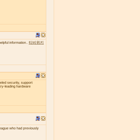
티비위키
elpful information..
leled security, support
try-leading hardware
lleague who had previously