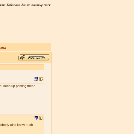
яти Таболова Акима посвящается.
|
ход
 me, keep up posting these
s nobody else know such