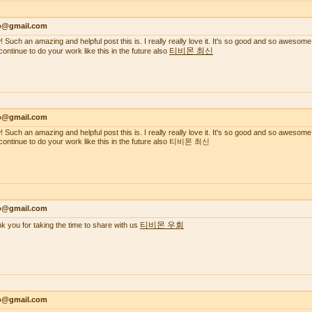
lo@gmail.com
 Such an amazing and helpful post this is. I really really love it. It's so good and so awesome
티비몬 최신
continue to do your work like this in the future also
lo@gmail.com
 Such an amazing and helpful post this is. I really really love it. It's so good and so awesome
continue to do your work like this in the future also 티비몬 최신
lo@gmail.com
티비몬 우회
k you for taking the time to share with us
lo@gmail.com