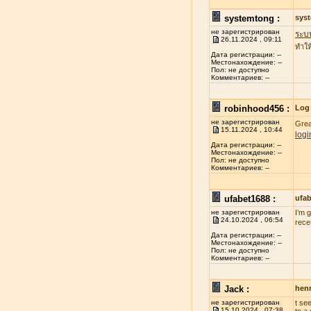
systemtong :
sys
не зарегистрирован
ระบ
26.11.2024 , 09:11
ทำให
Дата регистрации: --
Местонахождение: --
Пол: не доступно
Комментариев: --
robinhood456 :
Log 
не зарегистрирован
Grea
15.11.2024 , 10:44
logi
Дата регистрации: --
Местонахождение: --
Пол: не доступно
Комментариев: --
ufabet1688 :
ufa
не зарегистрирован
I’m 
24.10.2024 , 06:54
rece
Дата регистрации: --
Местонахождение: --
Пол: не доступно
Комментариев: --
Jack :
henr
не зарегистрирован
t se
15.10.2024 , 07:38