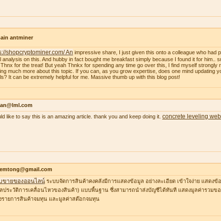
ain antminer
s://shopcryptominer.com/ An
impressive share, I just given this onto a colleague who had 
l analysis on this. And hubby in fact bought me breakfast simply because I found it for him.. 
: Thnx for the treat! But yeah Thnkx for spending any time go over this, I find myself strongly r
ing much more about this topic. If you can, as you grow expertise, does one mind updating y
ils? It can be extremely helpful for me. Massive thumb up with this blog post!
an@lml.com
concrete leveling web
uld like to say this is an amazing article. thank you and keep doing it.
temtong@gmail.com
บขายของออนไลน์
ระบบจัดการสินค้าคงคลังมีการแสดงข้อมูล อย่างละเอียด เข้าใจง่าย แสดงข้อ
ูลประวัติการเคลื่อนไหวของสินค้า) แบบพื้นฐาน ซึ่งสามารถนำส่งบัญชีได้ทันที แสดงมูลค่ารวมของ
รายการสินค้าจมทุน และมูลค่าสต๊อกจมทุน