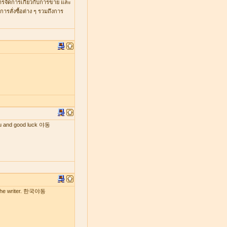
หารจัดการเกี่ยวกับการขาย และ
รสั่งซื้อต่าง ๆ รวมถึงการ
 you and good luck 야동
by the writer. 한국야동