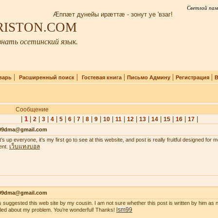
Светлой пам
Æппæт дунейы ирæттæ - зонут уе 'взаг!
IRISTON.COM
нать осетинский язык.
|
|
|
|
|
варь
Расширенный поиск
Гостевая книга
Письмо Админу
Регистрация
В
Сообщение
|
1
|
|
|
|
|
|
|
|
|
|
|
|
|
|
|
|
|
2
3
4
5
6
7
8
9
10
11
12
13
14
15
16
17
99dma@gmail.com
’s up everyone, it’s my first go to see at this website, and post is really fruitful designed for
เว็บแทงบอล
ent.
99dma@gmail.com
s suggested this web site by my cousin. I am not sure whether this post is written by him a
lsm99
iled about my problem. You’re wonderful! Thanks!