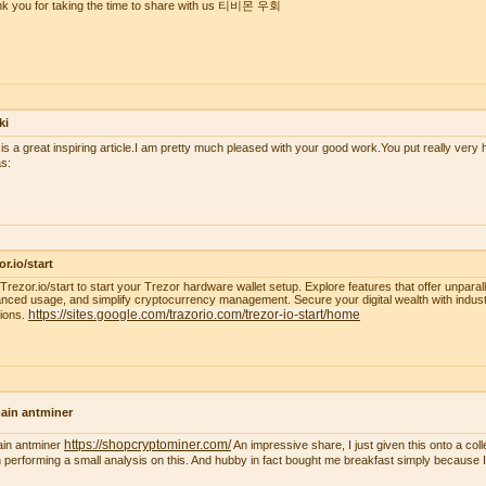
k you for taking the time to share with us 티비몬 우회
ki
 is a great inspiring article.I am pretty much pleased with your good work.You put really very h
s:
or.io/start
t Trezor.io/start to start your Trezor hardware wallet setup. Explore features that offer unparal
nced usage, and simplify cryptocurrency management. Secure your digital wealth with indus
https://sites.google.com/trazorio.com/trezor-io-start/home
tions.
ain antminer
https://shopcryptominer.com/
ain antminer
An impressive share, I just given this onto a co
 performing a small analysis on this. And hubby in fact bought me breakfast simply because I