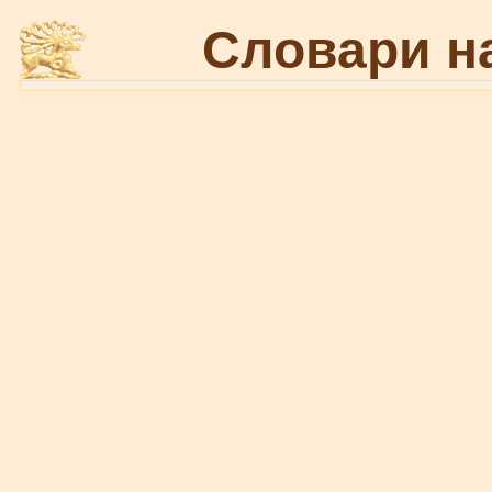
Словари н