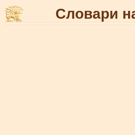
Словари н