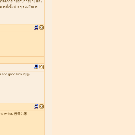
หารจัดการเกี่ยวกับการขาย และ
รสั่งซื้อต่าง ๆ รวมถึงการ
 you and good luck 야동
by the writer. 한국야동