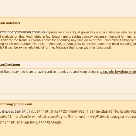
ain antminer
s://shopcryptominer.com/ An
impressive share, I just given this onto a colleague who had 
l analysis on this. And hubby in fact bought me breakfast simply because I found it for him.. 
: Thnx for the treat! But yeah Thnkx for spending any time go over this, I find myself strongly r
ing much more about this topic. If you can, as you grow expertise, does one mind updating y
ils? It can be extremely helpful for me. Massive thumb up with this blog post!
an@lml.com
concrete leveling web
uld like to say this is an amazing article. thank you and keep doing it.
temtong@gmail.com
บขายของออนไลน์
ระบบจัดการสินค้าคงคลังมีการแสดงข้อมูล อย่างละเอียด เข้าใจง่าย แสดงข้อ
ูลประวัติการเคลื่อนไหวของสินค้า) แบบพื้นฐาน ซึ่งสามารถนำส่งบัญชีได้ทันที แสดงมูลค่ารวมของ
รายการสินค้าจมทุน และมูลค่าสต๊อกจมทุน