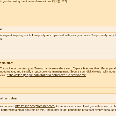
k you for taking the time to share with us 티비몬 우회
ki
 is a great inspiring article.I am pretty much pleased with your good work.You put really very h
s:
or.io/start
t Trezor.io/start to start your Trezor hardware wallet setup. Explore features that offer unparal
nced usage, and simplify cryptocurrency management. Secure your digital wealth with indus
https://sites.google.com/trazorio.com/trezor-io-start/home
tions.
ain antminer
https://shopcryptominer.com/
ain antminer
An impressive share, I just given this onto a co
 performing a small analysis on this. And hubby in fact bought me breakfast simply because I