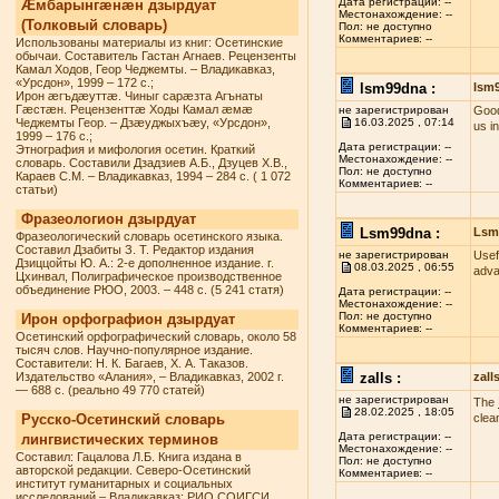
Дата регистрации: --
Æмбарынгæнæн дзырдуат
Местонахождение: --
(Толковый словарь)
Пол: не доступно
Комментариев: --
Использованы материалы из книг: Осетинские
обычаи. Составитель Гастан Агнаев. Рецензенты
Камал Ходов, Геор Чеджемты. – Владикавказ,
«Урсдон», 1999 – 172 с.;
lsm99dna :
lsm
Ирон æгъдæуттæ. Чиныг сарæзта Агънаты
Гæстæн. Рецензенттæ Ходы Камал æмæ
не зарегистрирован
Good
Чеджемты Геор. – Дзæуджыхъæу, «Урсдон»,
16.03.2025 , 07:14
us i
1999 – 176 с.;
Дата регистрации: --
Этнография и мифология осетин. Краткий
Местонахождение: --
словарь. Составили Дзадзиев А.Б., Дзуцев Х.В.,
Пол: не доступно
Караев С.М. – Владикавказ, 1994 – 284 с. ( 1 072
Комментариев: --
статьи)
Фразеологион дзырдуат
Lsm99dna :
Lsm
Фразеологический словарь осетинского языка.
Составил Дзабиты З. Т. Редактор издания
не зарегистрирован
Usef
Дзиццойты Ю. А.: 2-е дополненное издание. г.
08.03.2025 , 06:55
adva
Цхинвал, Полиграфическое производственное
объединение РЮО, 2003. – 448 с. (5 241 статя)
Дата регистрации: --
Местонахождение: --
Пол: не доступно
Ирон орфографион дзырдуат
Комментариев: --
Осетинский орфографический словарь, около 58
тысяч слов. Научно-популярное издание.
Составители: Н. К. Багаев, Х. А. Таказов.
Издательство «Алания», – Владикавказ, 2002 г.
zalls :
zall
— 688 с. (реально 49 770 статей)
не зарегистрирован
The
28.02.2025 , 18:05
Русско-Осетинский словарь
clea
Дата регистрации: --
лингвистических терминов
Местонахождение: --
Составил: Гацалова Л.Б. Книга издана в
Пол: не доступно
авторской редакции. Северо-Осетинский
Комментариев: --
институт гуманитарных и социальных
исследований – Владикавказ: РИО СОИГСИ,