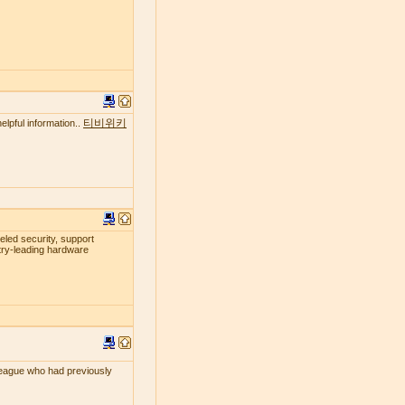
티비위키
elpful information..
leled security, support
try-leading hardware
lleague who had previously