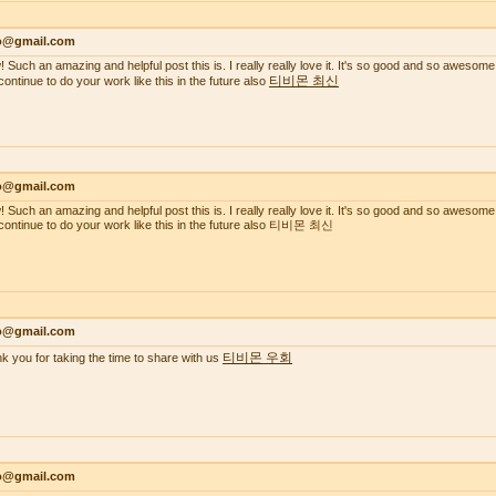
lo@gmail.com
 Such an amazing and helpful post this is. I really really love it. It's so good and so awesome
티비몬 최신
continue to do your work like this in the future also
lo@gmail.com
 Such an amazing and helpful post this is. I really really love it. It's so good and so awesome
continue to do your work like this in the future also 티비몬 최신
lo@gmail.com
티비몬 우회
k you for taking the time to share with us
lo@gmail.com