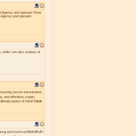
el Agency and operator Pune
l Agency and operator
, while I am also zealous of
nsuring secure transactions.
y, and effortless crypto
ultimate peace of mind!
Click
mtong ออกแบบระบบจัดส่งสินค้า