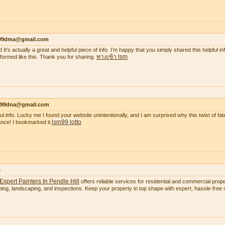
99dma@gmail.com
 It’s actually a great and helpful piece of info. I’m happy that you simply shared this helpful i
ทางเข้า lsm
nformed like this. Thank you for sharing.
99dna@gmail.com
ul info. Lucky me I found your website unintentionally, and I am surprised why this twist of fate
lsm99 lotto
nce! I bookmarked it.
s
Expert Painters In Pendle Hill
offers reliable services for residential and commercial proper
ning, landscaping, and inspections. Keep your property in top shape with expert, hassle-free s