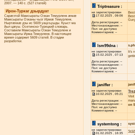
2007. — 140 с. (527 статей)
Triptreasure :
Ирон-Туркаг дзырдуат
не зарегистрирован
Best
Сарæзтой Мамсыраты Озкан Темурленк æмæ
17.02.2025 , 09:06
Best
Мамсыраты Озканы чызг Ирмæ Темурленк.
Gurg
Дата регистрации: --
Ныртæккæ дзы ис 5609 уацхъуыды. Куыст ма
Местонахождение: --
йыл цæуы. Осетинско-Турецкий словарь.
Пол: не доступно
Составили Мамсыраты Озкан Темурленк и
Комментариев: --
Мамсыраты Ирма Темурленк. В настоящее
время содержит 5609 статей. В стадии
разработки.
lsm99dna :
s.p
не зарегистрирован
It’s
15.02.2025 , 07:13
gett
Дата регистрации: --
Местонахождение: --
Пол: не доступно
Комментариев: --
janiffer :
jan
не зарегистрирован
Tre
10.02.2025 , 05:21
Visit
mana
Дата регистрации: --
Местонахождение: --
on S
Пол: не доступно
Комментариев: --
systemtong :
sys
не зарегистрирован
ระบ
01.02.2025 , 16:35