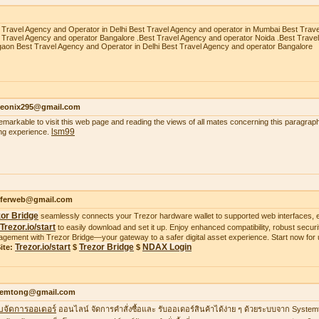
 Travel Agency and Operator in Delhi Best Travel Agency and operator in Mumbai Best Trav
 Travel Agency and operator Bangalore .Best Travel Agency and operator Noida .Best Trave
aon Best Travel Agency and Operator in Delhi Best Travel Agency and operator Bangalore
heonix295@gmail.com
 remarkable to visit this web page and reading the views of all mates concerning this paragraph
lsm99
ing experience.
ifferweb@gmail.com
zor Bridge
seamlessly connects your Trezor hardware wallet to supported web interfaces, e
Trezor.io/start
to easily download and set it up. Enjoy enhanced compatibility, robust securit
gement with Trezor Bridge—your gateway to a safer digital asset experience. Start now for 
Trezor.io/start
Trezor Bridge
NDAX Login
ite:
$
$
temtong@gmail.com
บจัดการออเดอร์
ออนไลน์ จัดการคำสั่งซื้อและ รับออเดอร์สินค้าได้ง่าย ๆ ด้วยระบบจาก Syste