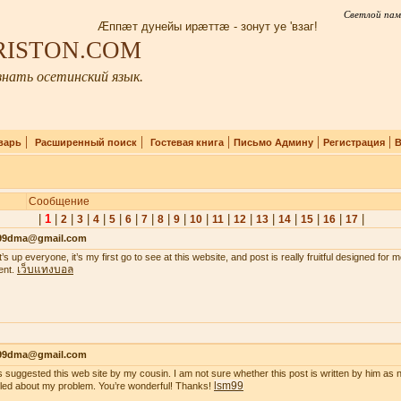
Светлой пам
Æппæт дунейы ирæттæ - зонут уе 'взаг!
IRISTON.COM
нать осетинский язык.
|
|
|
|
|
варь
Расширенный поиск
Гостевая книга
Письмо Админу
Регистрация
В
Сообщение
|
1
|
|
|
|
|
|
|
|
|
|
|
|
|
|
|
|
|
2
3
4
5
6
7
8
9
10
11
12
13
14
15
16
17
99dma@gmail.com
’s up everyone, it’s my first go to see at this website, and post is really fruitful designed for
เว็บแทงบอล
ent.
99dma@gmail.com
s suggested this web site by my cousin. I am not sure whether this post is written by him a
lsm99
iled about my problem. You’re wonderful! Thanks!