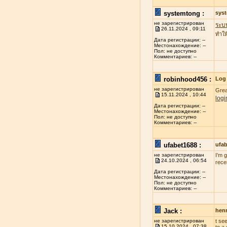
systemtong :
sys
не зарегистрирован
ระบ
26.11.2024 , 09:11
ทำให
Дата регистрации: --
Местонахождение: --
Пол: не доступно
Комментариев: --
robinhood456 :
Log 
не зарегистрирован
Grea
15.11.2024 , 10:44
logi
Дата регистрации: --
Местонахождение: --
Пол: не доступно
Комментариев: --
ufabet1688 :
ufa
не зарегистрирован
I’m 
24.10.2024 , 06:54
rece
Дата регистрации: --
Местонахождение: --
Пол: не доступно
Комментариев: --
Jack :
henr
не зарегистрирован
t se
15.10.2024 , 07:38