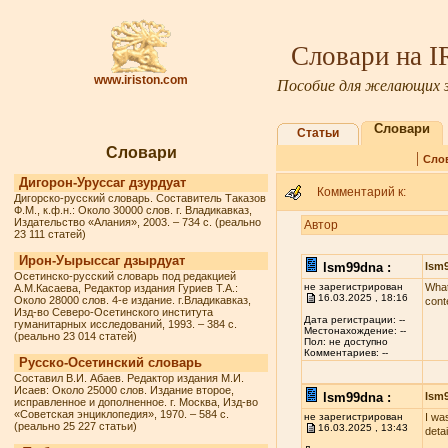
Словари на 
www.iriston.com
Пособие для желающих з
Словари
Статьи
Словари
|
Сло
Дигорон-Уруссаг дзурдуат
Комментарий к:
Дигорско-русский словарь. Составитель Таказов
Ф.М., к.ф.н.: Около 30000 слов. г. Владикавказ,
Издательство «Алания», 2003. – 734 с. (реально
Автор
23 111 статей)
Ирон-Уырыссаг дзырдуат
lsm99dna :
lsm
Осетинско-русский словарь под редакцией
не зарегистрирован
What
А.М.Касаева, Редактор издания Гуриев Т.А.:
16.03.2025 , 18:16
Около 28000 слов. 4-е издание. г.Владикавказ,
cont
Изд-во Северо-Осетинского института
Дата регистрации: --
гуманитарных исследований, 1993. – 384 с.
Местонахождение: --
(реально 23 014 статей)
Пол: не доступно
Комментариев: --
Русско-Осетинский словарь
Составил В.И. Абаев. Редактор издания М.И.
Исаев: Около 25000 слов. Издание второе,
lsm99dna :
lsm
исправленное и дополненное. г. Москва, Изд-во
«Советская энциклопедия», 1970. – 584 с.
не зарегистрирован
I wa
(реально 25 227 статьи)
16.03.2025 , 13:43
deta