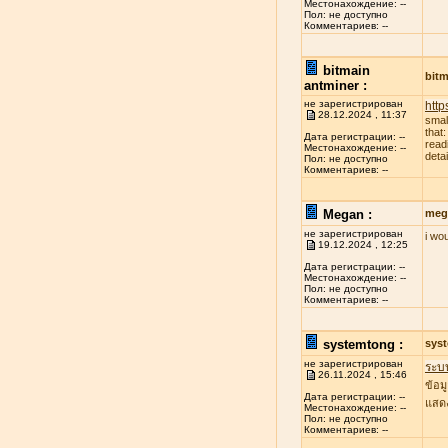
Местонахождение: --
Пол: не доступно
Комментариев: --
bitmain
bitm
antminer :
не зарегистрирован
http
28.12.2024 , 11:37
smal
that
Дата регистрации: --
read
Местонахождение: --
deta
Пол: не доступно
Комментариев: --
Megan :
meg
не зарегистрирован
i wo
19.12.2024 , 12:25
Дата регистрации: --
Местонахождение: --
Пол: не доступно
Комментариев: --
systemtong :
sys
не зарегистрирован
ระบ
26.11.2024 , 15:46
ข้อม
Дата регистрации: --
แสดง
Местонахождение: --
Пол: не доступно
Комментариев: --