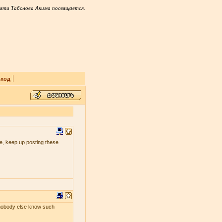
яти Таболова Акима посвящается.
|
ход
 me, keep up posting these
s nobody else know such