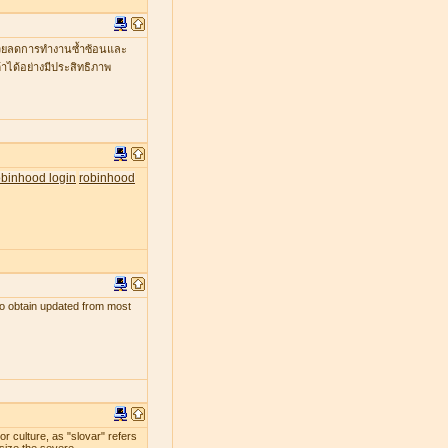
ะช่วยลดการทำงานซ้ำซ้อนและ
าได้อย่างมีประสิทธิภาพ
obinhood login
robinhood
s to obtain updated from most
r culture, as "slovar" refers