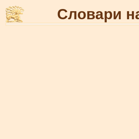
Словари н