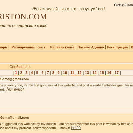
Светлой пам
Æппæт дунейы ирæттæ - зонут уе 'взаг!
IRISTON.COM
нать осетинский язык.
|
|
|
|
|
варь
Расширенный поиск
Гостевая книга
Письмо Админу
Регистрация
В
Сообщение
|
1
|
|
|
|
|
|
|
|
|
|
|
|
|
|
|
|
|
2
3
4
5
6
7
8
9
10
11
12
13
14
15
16
17
99dma@gmail.com
’s up everyone, it’s my first go to see at this website, and post is really fruitful designed for
เว็บแทงบอล
ent.
99dma@gmail.com
s suggested this web site by my cousin. I am not sure whether this post is written by him a
lsm99
iled about my problem. You’re wonderful! Thanks!