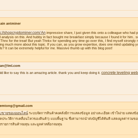
ain antminer
s://shopcryptominer.com/ An
impressive share, I just given this onto a colleague who had 
l analysis on this. And hubby in fact bought me breakfast simply because I found it for him.. 
: Thnx for the treat! But yeah Thnkx for spending any time go over this, I find myself strongly r
ing much more about this topic. If you can, as you grow expertise, does one mind updating y
ils? It can be extremely helpful for me. Massive thumb up with this blog post!
an@lml.com
concrete leveling web
uld like to say this is an amazing article. thank you and keep doing it.
temtong@gmail.com
บขายของออนไลน์
ระบบจัดการสินค้าคงคลังมีการแสดงข้อมูล อย่างละเอียด เข้าใจง่าย แสดงข้อ
ูลประวัติการเคลื่อนไหวของสินค้า) แบบพื้นฐาน ซึ่งสามารถนำส่งบัญชีได้ทันที แสดงมูลค่ารวมของ
รายการสินค้าจมทุน และมูลค่าสต๊อกจมทุน