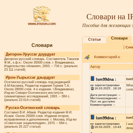
Словари на 
www.iriston.com
Пособие для желающих з
Словари
Статьи
Словари
|
Сло
Дигорон-Уруссаг дзурдуат
Комментарий к:
Дигорско-русский словарь. Составитель Таказов
Ф.М., к.ф.н.: Около 30000 слов. г. Владикавказ,
Издательство «Алания», 2003. – 734 с. (реально
Автор
23 111 статей)
Ирон-Уырыссаг дзырдуат
lsm99dna :
lsm
Осетинско-русский словарь под редакцией
не зарегистрирован
What
А.М.Касаева, Редактор издания Гуриев Т.А.:
16.03.2025 , 18:16
Около 28000 слов. 4-е издание. г.Владикавказ,
cont
Изд-во Северо-Осетинского института
Дата регистрации: --
гуманитарных исследований, 1993. – 384 с.
Местонахождение: --
(реально 23 014 статей)
Пол: не доступно
Комментариев: --
Русско-Осетинский словарь
Составил В.И. Абаев. Редактор издания М.И.
Исаев: Около 25000 слов. Издание второе,
lsm99dna :
lsm
исправленное и дополненное. г. Москва, Изд-во
«Советская энциклопедия», 1970. – 584 с.
не зарегистрирован
I wa
(реально 25 227 статьи)
16.03.2025 , 13:43
deta