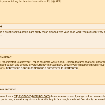
k you for taking the time to share with us 티비몬 우회
ki
 is a great inspiring article.I am pretty much pleased with your good work.You put really very h
s:
or.io/start
t Trezor.io/start to start your Trezor hardware wallet setup. Explore features that offer unparal
nced usage, and simplify cryptocurrency management. Secure your digital wealth with indus
https://sites.google.com/trazorio.com/trezor-io-start/home
tions.
ain antminer
https://shopcryptominer.com/
ain antminer
An impressive share, I just given this onto a co
 performing a small analysis on this. And hubby in fact bought me breakfast simply because I