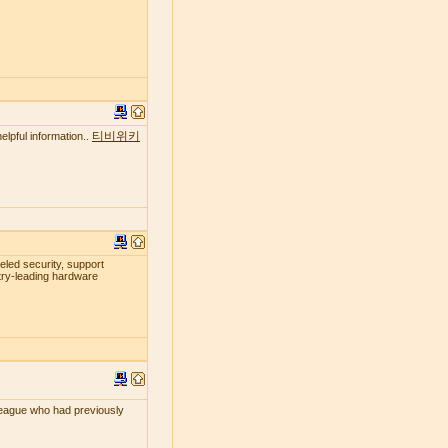
티비위키
elpful information..
leled security, support
try-leading hardware
lleague who had previously