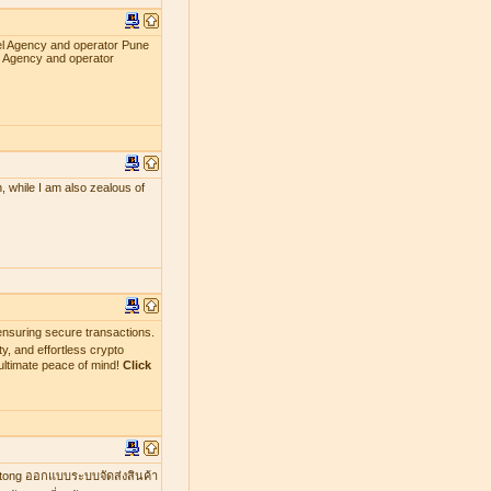
el Agency and operator Pune
l Agency and operator
, while I am also zealous of
nsuring secure transactions.
y, and effortless crypto
ultimate peace of mind!
Click
mtong ออกแบบระบบจัดส่งสินค้า