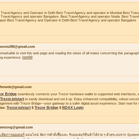
 Travel Agency and Operator in Delhi Best Travel Agency and operator in Mumbai Best Trav
 Travel Agency and operator Bangalore .Best Travel Agency and operator Noida .Best Trave
aon Best Travel Agency and Operator in Delhi Best Travel Agency and operator Bangalore
heonix295@gmail.com
 remarkable to visit this web page and reading the views of all mates concerning this paragraph
lsm99
ing experience.
ifferweb@gmail.com
zor Bridge
seamlessly connects your Trezor hardware wallet to supported web interfaces, e
Trezor.io/start
to easily download and set it up. Enjoy enhanced compatibility, robust securit
gement with Trezor Bridge—your gateway to a safer digital asset experience. Start now for 
Trezor.io/start
Trezor Bridge
NDAX Login
ite:
$
$
temtong@gmail.com
บจัดการออเดอร์
ออนไลน์ จัดการคำสั่งซื้อและ รับออเดอร์สินค้าได้ง่าย ๆ ด้วยระบบจาก Syste