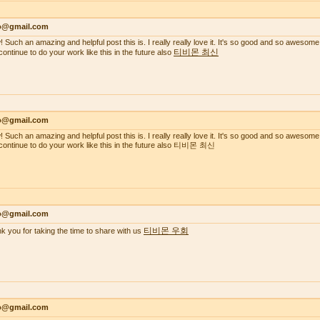
lo@gmail.com
 Such an amazing and helpful post this is. I really really love it. It's so good and so awesome
티비몬 최신
continue to do your work like this in the future also
lo@gmail.com
 Such an amazing and helpful post this is. I really really love it. It's so good and so awesome
continue to do your work like this in the future also 티비몬 최신
lo@gmail.com
티비몬 우회
k you for taking the time to share with us
lo@gmail.com