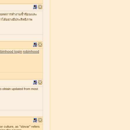
ะช่วยลดการทำงานซ้ำซ้อนและ
าได้อย่างมีประสิทธิภาพ
obinhood login
robinhood
s to obtain updated from most
r culture, as "slovar" refers