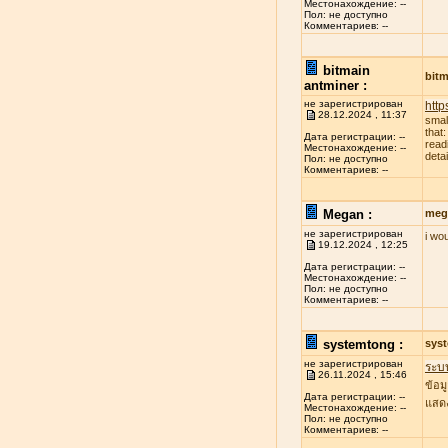
Местонахождение: --
Пол: не доступно
Комментариев: --
bitmain
bitm
antminer :
не зарегистрирован
http
28.12.2024 , 11:37
smal
that
Дата регистрации: --
read
Местонахождение: --
deta
Пол: не доступно
Комментариев: --
Megan :
meg
не зарегистрирован
i wo
19.12.2024 , 12:25
Дата регистрации: --
Местонахождение: --
Пол: не доступно
Комментариев: --
systemtong :
sys
не зарегистрирован
ระบ
26.11.2024 , 15:46
ข้อม
Дата регистрации: --
แสดง
Местонахождение: --
Пол: не доступно
Комментариев: --