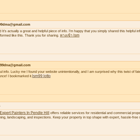
99dma@gmail.com
 It’s actually a great and helpful piece of info. I’m happy that you simply shared this helpful i
ทางเข้า lsm
nformed like this. Thank you for sharing.
99dna@gmail.com
ul info. Lucky me I found your website unintentionally, and I am surprised why this twist of fate
lsm99 lotto
nce! I bookmarked it.
s
Expert Painters In Pendle Hill
offers reliable services for residential and commercial proper
ning, landscaping, and inspections. Keep your property in top shape with expert, hassle-free s