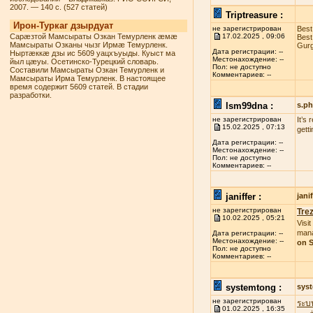
2007. — 140 с. (527 статей)
Triptreasure :
Ирон-Туркаг дзырдуат
не зарегистрирован
Best
Сарæзтой Мамсыраты Озкан Темурленк æмæ
17.02.2025 , 09:06
Best
Мамсыраты Озканы чызг Ирмæ Темурленк.
Gurg
Дата регистрации: --
Ныртæккæ дзы ис 5609 уацхъуыды. Куыст ма
Местонахождение: --
йыл цæуы. Осетинско-Турецкий словарь.
Пол: не доступно
Составили Мамсыраты Озкан Темурленк и
Комментариев: --
Мамсыраты Ирма Темурленк. В настоящее
время содержит 5609 статей. В стадии
разработки.
lsm99dna :
s.p
не зарегистрирован
It’s
15.02.2025 , 07:13
gett
Дата регистрации: --
Местонахождение: --
Пол: не доступно
Комментариев: --
janiffer :
jan
не зарегистрирован
Tre
10.02.2025 , 05:21
Visit
mana
Дата регистрации: --
Местонахождение: --
on S
Пол: не доступно
Комментариев: --
systemtong :
sys
не зарегистрирован
ระบ
01.02.2025 , 16:35