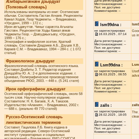
Дата регистрации: --
Æмбарынгæнæн дзырдуат
Местонахождение: --
(Толковый словарь)
Пол: не доступно
Комментариев: --
Использованы материалы из книг: Осетинские
обычаи. Составитель Гастан Агнаев. Рецензенты
Камал Ходов, Геор Чеджемты. – Владикавказ,
«Урсдон», 1999 – 172 с.;
lsm99dna :
lsm
Ирон æгъдæуттæ. Чиныг сарæзта Агънаты
Гæстæн. Рецензенттæ Ходы Камал æмæ
не зарегистрирован
Good
Чеджемты Геор. – Дзæуджыхъæу, «Урсдон»,
16.03.2025 , 07:14
us i
1999 – 176 с.;
Дата регистрации: --
Этнография и мифология осетин. Краткий
Местонахождение: --
словарь. Составили Дзадзиев А.Б., Дзуцев Х.В.,
Пол: не доступно
Караев С.М. – Владикавказ, 1994 – 284 с. ( 1 072
Комментариев: --
статьи)
Фразеологион дзырдуат
Lsm99dna :
Lsm
Фразеологический словарь осетинского языка.
Составил Дзабиты З. Т. Редактор издания
не зарегистрирован
Usef
Дзиццойты Ю. А.: 2-е дополненное издание. г.
08.03.2025 , 06:55
adva
Цхинвал, Полиграфическое производственное
объединение РЮО, 2003. – 448 с. (5 241 статя)
Дата регистрации: --
Местонахождение: --
Пол: не доступно
Ирон орфографион дзырдуат
Комментариев: --
Осетинский орфографический словарь, около 58
тысяч слов. Научно-популярное издание.
Составители: Н. К. Багаев, Х. А. Таказов.
Издательство «Алания», – Владикавказ, 2002 г.
zalls :
zall
— 688 с. (реально 49 770 статей)
не зарегистрирован
The
28.02.2025 , 18:05
Русско-Осетинский словарь
clea
Дата регистрации: --
лингвистических терминов
Местонахождение: --
Составил: Гацалова Л.Б. Книга издана в
Пол: не доступно
авторской редакции. Северо-Осетинский
Комментариев: --
институт гуманитарных и социальных
исследований – Владикавказ: РИО СОИГСИ,