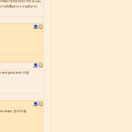
หารจัดการเกี่ยวกับการขาย และ
รสั่งซื้อต่าง ๆ รวมถึงการ
 you and good luck 야동
by the writer. 한국야동