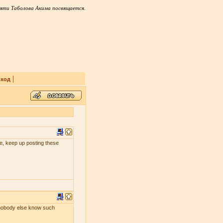
яти Таболова Акима посвящается.
|
ход
 me, keep up posting these
s nobody else know such