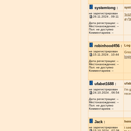
systemtong :
sys
не зарегистрирован
ระบ
26.11.2024 , 09:11
ทำให
Дата регистрации: --
Местонахождение: --
Пол: не доступно
Комментариев: --
robinhood456 :
Log 
не зарегистрирован
Grea
15.11.2024 , 10:44
logi
Дата регистрации: --
Местонахождение: --
Пол: не доступно
Комментариев: --
ufabet1688 :
ufa
не зарегистрирован
I’m 
24.10.2024 , 06:54
rece
Дата регистрации: --
Местонахождение: --
Пол: не доступно
Комментариев: --
Jack :
henr
не зарегистрирован
t se
15.10.2024 , 07:38