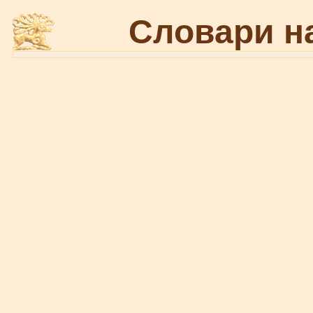
Словари н