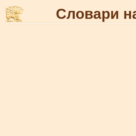
Словари н