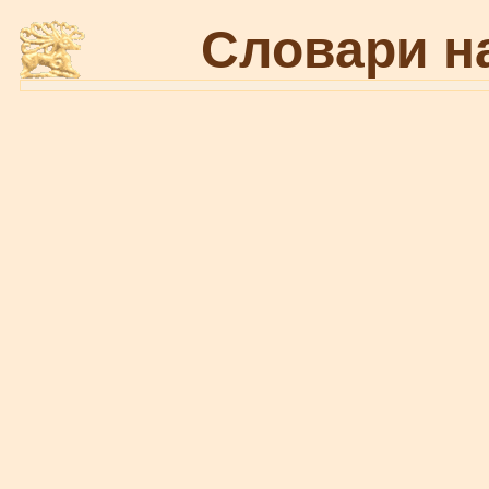
Словари н