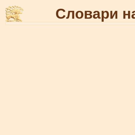
Словари н