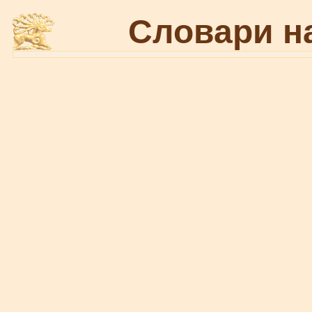
Словари н