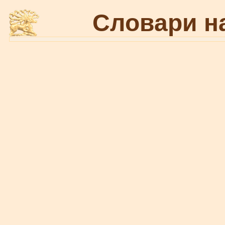
Словари н