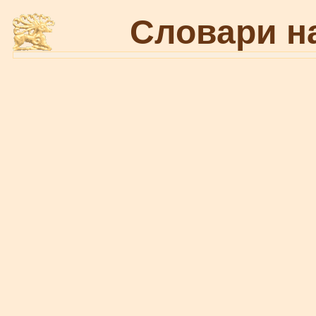
Словари н