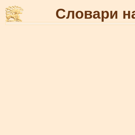
Словари н