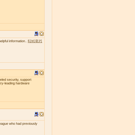
티비위키
elpful information..
leled security, support
try-leading hardware
lleague who had previously