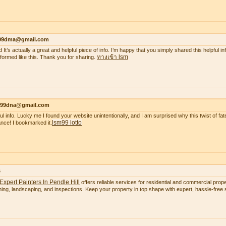
99dma@gmail.com
 It’s actually a great and helpful piece of info. I’m happy that you simply shared this helpful i
ทางเข้า lsm
nformed like this. Thank you for sharing.
99dna@gmail.com
ul info. Lucky me I found your website unintentionally, and I am surprised why this twist of fate
lsm99 lotto
nce! I bookmarked it.
s
Expert Painters In Pendle Hill
offers reliable services for residential and commercial proper
ning, landscaping, and inspections. Keep your property in top shape with expert, hassle-free s