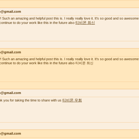
lo@gmail.com
 Such an amazing and helpful post this is. I really really love it. It's so good and so awesome
티비몬 최신
continue to do your work like this in the future also
lo@gmail.com
 Such an amazing and helpful post this is. I really really love it. It's so good and so awesome
continue to do your work like this in the future also 티비몬 최신
lo@gmail.com
티비몬 우회
k you for taking the time to share with us
lo@gmail.com