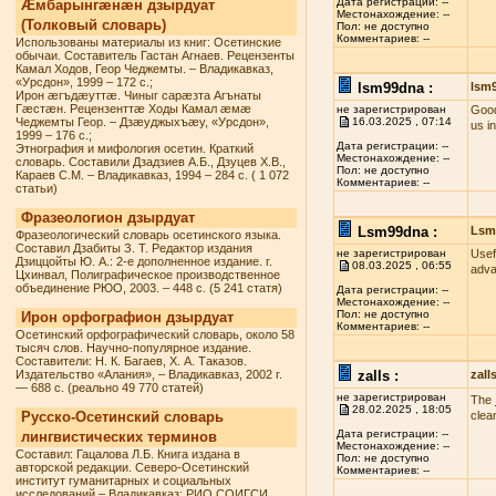
Дата регистрации: --
Æмбарынгæнæн дзырдуат
Местонахождение: --
(Толковый словарь)
Пол: не доступно
Комментариев: --
Использованы материалы из книг: Осетинские
обычаи. Составитель Гастан Агнаев. Рецензенты
Камал Ходов, Геор Чеджемты. – Владикавказ,
«Урсдон», 1999 – 172 с.;
lsm99dna :
lsm
Ирон æгъдæуттæ. Чиныг сарæзта Агънаты
Гæстæн. Рецензенттæ Ходы Камал æмæ
не зарегистрирован
Good
Чеджемты Геор. – Дзæуджыхъæу, «Урсдон»,
16.03.2025 , 07:14
us i
1999 – 176 с.;
Дата регистрации: --
Этнография и мифология осетин. Краткий
Местонахождение: --
словарь. Составили Дзадзиев А.Б., Дзуцев Х.В.,
Пол: не доступно
Караев С.М. – Владикавказ, 1994 – 284 с. ( 1 072
Комментариев: --
статьи)
Фразеологион дзырдуат
Lsm99dna :
Lsm
Фразеологический словарь осетинского языка.
Составил Дзабиты З. Т. Редактор издания
не зарегистрирован
Usef
Дзиццойты Ю. А.: 2-е дополненное издание. г.
08.03.2025 , 06:55
adva
Цхинвал, Полиграфическое производственное
объединение РЮО, 2003. – 448 с. (5 241 статя)
Дата регистрации: --
Местонахождение: --
Пол: не доступно
Ирон орфографион дзырдуат
Комментариев: --
Осетинский орфографический словарь, около 58
тысяч слов. Научно-популярное издание.
Составители: Н. К. Багаев, Х. А. Таказов.
Издательство «Алания», – Владикавказ, 2002 г.
zalls :
zall
— 688 с. (реально 49 770 статей)
не зарегистрирован
The
28.02.2025 , 18:05
Русско-Осетинский словарь
clea
Дата регистрации: --
лингвистических терминов
Местонахождение: --
Составил: Гацалова Л.Б. Книга издана в
Пол: не доступно
авторской редакции. Северо-Осетинский
Комментариев: --
институт гуманитарных и социальных
исследований – Владикавказ: РИО СОИГСИ,