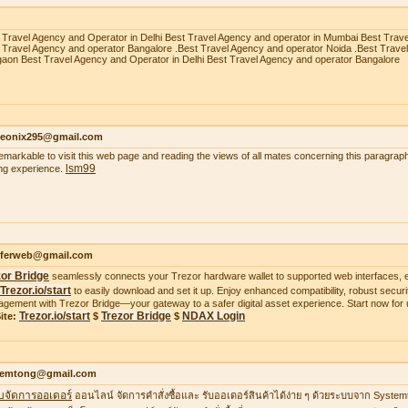
 Travel Agency and Operator in Delhi Best Travel Agency and operator in Mumbai Best Trav
 Travel Agency and operator Bangalore .Best Travel Agency and operator Noida .Best Trave
aon Best Travel Agency and Operator in Delhi Best Travel Agency and operator Bangalore
heonix295@gmail.com
 remarkable to visit this web page and reading the views of all mates concerning this paragraph
lsm99
ing experience.
ifferweb@gmail.com
zor Bridge
seamlessly connects your Trezor hardware wallet to supported web interfaces, e
Trezor.io/start
to easily download and set it up. Enjoy enhanced compatibility, robust securit
gement with Trezor Bridge—your gateway to a safer digital asset experience. Start now for 
Trezor.io/start
Trezor Bridge
NDAX Login
ite:
$
$
temtong@gmail.com
บจัดการออเดอร์
ออนไลน์ จัดการคำสั่งซื้อและ รับออเดอร์สินค้าได้ง่าย ๆ ด้วยระบบจาก Syste