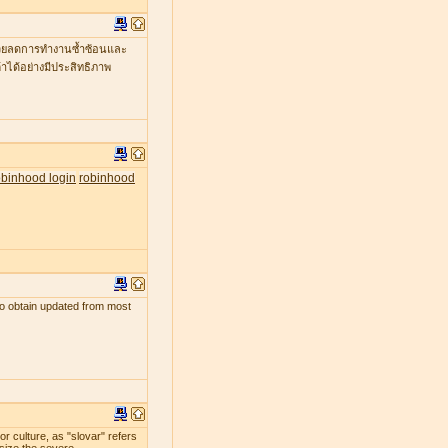
ะช่วยลดการทำงานซ้ำซ้อนและ
าได้อย่างมีประสิทธิภาพ
obinhood login
robinhood
s to obtain updated from most
r culture, as "slovar" refers