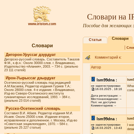
Словари на 
www.iriston.com
Пособие для желающих з
Словари
Статьи
Словари
|
Сло
Дигорон-Уруссаг дзурдуат
Комментарий к:
Дигорско-русский словарь. Составитель Таказов
Ф.М., к.ф.н.: Около 30000 слов. г. Владикавказ,
Издательство «Алания», 2003. – 734 с. (реально
Автор
23 111 статей)
Ирон-Уырыссаг дзырдуат
lsm99dna :
lsm
Осетинско-русский словарь под редакцией
не зарегистрирован
What
А.М.Касаева, Редактор издания Гуриев Т.А.:
16.03.2025 , 18:16
Около 28000 слов. 4-е издание. г.Владикавказ,
cont
Изд-во Северо-Осетинского института
Дата регистрации: --
гуманитарных исследований, 1993. – 384 с.
Местонахождение: --
(реально 23 014 статей)
Пол: не доступно
Комментариев: --
Русско-Осетинский словарь
Составил В.И. Абаев. Редактор издания М.И.
Исаев: Около 25000 слов. Издание второе,
lsm99dna :
lsm
исправленное и дополненное. г. Москва, Изд-во
«Советская энциклопедия», 1970. – 584 с.
не зарегистрирован
I wa
(реально 25 227 статьи)
16.03.2025 , 13:43
deta