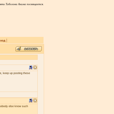
яти Таболова Акима посвящается.
|
ход
 me, keep up posting these
s nobody else know such