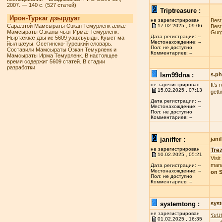
2007. — 140 с. (527 статей)
Triptreasure :
Ирон-Туркаг дзырдуат
не зарегистрирован
Best
Сарæзтой Мамсыраты Озкан Темурленк æмæ
17.02.2025 , 09:06
Best
Мамсыраты Озканы чызг Ирмæ Темурленк.
Gurg
Дата регистрации: --
Ныртæккæ дзы ис 5609 уацхъуыды. Куыст ма
Местонахождение: --
йыл цæуы. Осетинско-Турецкий словарь.
Пол: не доступно
Составили Мамсыраты Озкан Темурленк и
Комментариев: --
Мамсыраты Ирма Темурленк. В настоящее
время содержит 5609 статей. В стадии
разработки.
lsm99dna :
s.p
не зарегистрирован
It’s
15.02.2025 , 07:13
gett
Дата регистрации: --
Местонахождение: --
Пол: не доступно
Комментариев: --
janiffer :
jan
не зарегистрирован
Tre
10.02.2025 , 05:21
Visit
mana
Дата регистрации: --
Местонахождение: --
on S
Пол: не доступно
Комментариев: --
systemtong :
sys
не зарегистрирован
ระบ
01.02.2025 , 16:35