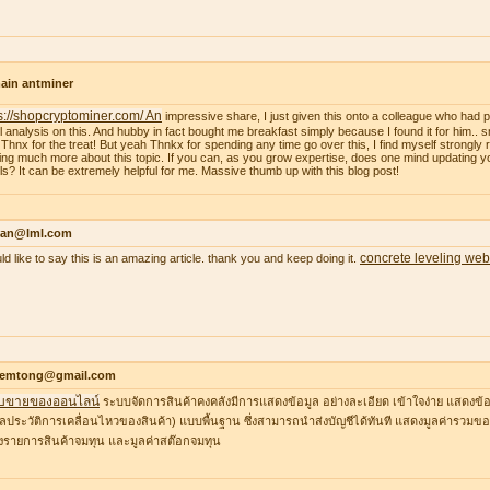
ain antminer
s://shopcryptominer.com/ An
impressive share, I just given this onto a colleague who had 
l analysis on this. And hubby in fact bought me breakfast simply because I found it for him.. 
: Thnx for the treat! But yeah Thnkx for spending any time go over this, I find myself strongly r
ing much more about this topic. If you can, as you grow expertise, does one mind updating y
ils? It can be extremely helpful for me. Massive thumb up with this blog post!
an@lml.com
concrete leveling web
uld like to say this is an amazing article. thank you and keep doing it.
temtong@gmail.com
บขายของออนไลน์
ระบบจัดการสินค้าคงคลังมีการแสดงข้อมูล อย่างละเอียด เข้าใจง่าย แสดงข้อ
ูลประวัติการเคลื่อนไหวของสินค้า) แบบพื้นฐาน ซึ่งสามารถนำส่งบัญชีได้ทันที แสดงมูลค่ารวมของ
รายการสินค้าจมทุน และมูลค่าสต๊อกจมทุน