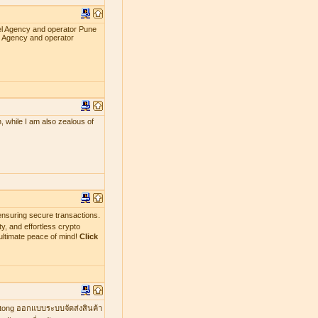
el Agency and operator Pune
l Agency and operator
, while I am also zealous of
nsuring secure transactions.
y, and effortless crypto
ultimate peace of mind!
Click
mtong ออกแบบระบบจัดส่งสินค้า