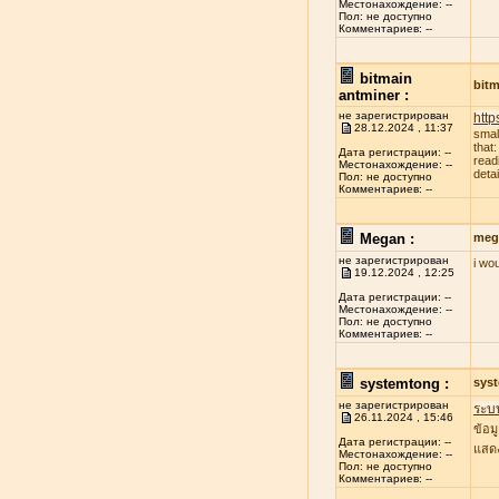
Местонахождение: --
Пол: не доступно
Комментариев: --
bitmain
bitm
antminer :
не зарегистрирован
http
28.12.2024 , 11:37
smal
that
Дата регистрации: --
read
Местонахождение: --
deta
Пол: не доступно
Комментариев: --
Megan :
meg
не зарегистрирован
i wo
19.12.2024 , 12:25
Дата регистрации: --
Местонахождение: --
Пол: не доступно
Комментариев: --
systemtong :
sys
не зарегистрирован
ระบ
26.11.2024 , 15:46
ข้อม
Дата регистрации: --
แสดง
Местонахождение: --
Пол: не доступно
Комментариев: --