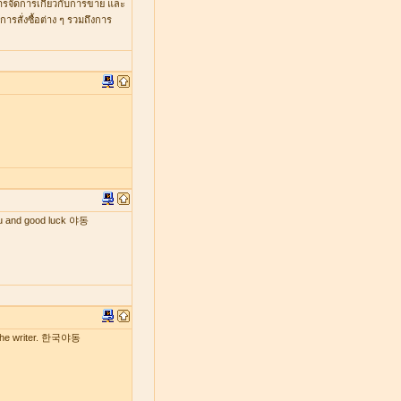
หารจัดการเกี่ยวกับการขาย และ
รสั่งซื้อต่าง ๆ รวมถึงการ
 you and good luck 야동
by the writer. 한국야동