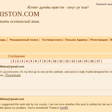
Светлой пам
Æппæт дунейы ирæттæ - зонут уе 'взаг!
IRISTON.COM
нать осетинский язык.
|
|
|
|
|
варь
Расширенный поиск
Гостевая книга
Письмо Админу
Регистрация
В
Сообщение
|
1
|
|
|
|
|
|
|
|
|
|
|
|
|
|
|
|
|
2
3
4
5
6
7
8
9
10
11
12
13
14
15
16
17
99dma@gmail.com
’s up everyone, it’s my first go to see at this website, and post is really fruitful designed for
เว็บแทงบอล
ent.
99dma@gmail.com
s suggested this web site by my cousin. I am not sure whether this post is written by him a
lsm99
iled about my problem. You’re wonderful! Thanks!