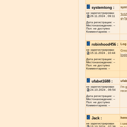
systemtong :
sys
не зарегистрирован
ระบ
26.11.2024 , 09:11
ทำให
Дата регистрации: --
Местонахождение: --
Пол: не доступно
Комментариев: --
robinhood456 :
Log 
не зарегистрирован
Grea
15.11.2024 , 10:44
logi
Дата регистрации: --
Местонахождение: --
Пол: не доступно
Комментариев: --
ufabet1688 :
ufa
не зарегистрирован
I’m 
24.10.2024 , 06:54
rece
Дата регистрации: --
Местонахождение: --
Пол: не доступно
Комментариев: --
Jack :
henr
не зарегистрирован
t se
15.10.2024 , 07:38