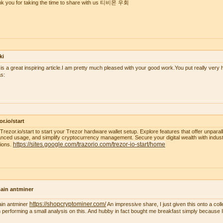
k you for taking the time to share with us 티비몬 우회
ki
 is a great inspiring article.I am pretty much pleased with your good work.You put really very h
s:
or.io/start
t Trezor.io/start to start your Trezor hardware wallet setup. Explore features that offer unparal
nced usage, and simplify cryptocurrency management. Secure your digital wealth with indus
https://sites.google.com/trazorio.com/trezor-io-start/home
tions.
ain antminer
https://shopcryptominer.com/
ain antminer
An impressive share, I just given this onto a co
 performing a small analysis on this. And hubby in fact bought me breakfast simply because I