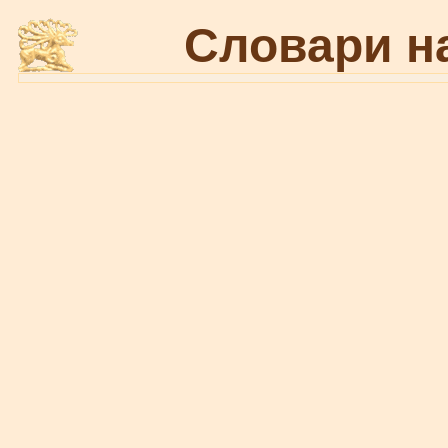
Словари н