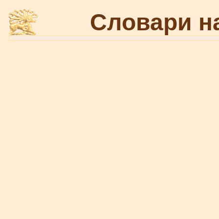
Словари н