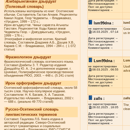
Дата регистрации: --
Æмбарынгæнæн дзырдуат
Местонахождение: --
(Толковый словарь)
Пол: не доступно
Комментариев: --
Использованы материалы из книг: Осетинские
обычаи. Составитель Гастан Агнаев. Рецензенты
Камал Ходов, Геор Чеджемты. – Владикавказ,
«Урсдон», 1999 – 172 с.;
lsm99dna :
lsm
Ирон æгъдæуттæ. Чиныг сарæзта Агънаты
Гæстæн. Рецензенттæ Ходы Камал æмæ
не зарегистрирован
Good
Чеджемты Геор. – Дзæуджыхъæу, «Урсдон»,
16.03.2025 , 07:14
us i
1999 – 176 с.;
Дата регистрации: --
Этнография и мифология осетин. Краткий
Местонахождение: --
словарь. Составили Дзадзиев А.Б., Дзуцев Х.В.,
Пол: не доступно
Караев С.М. – Владикавказ, 1994 – 284 с. ( 1 072
Комментариев: --
статьи)
Фразеологион дзырдуат
Lsm99dna :
Lsm
Фразеологический словарь осетинского языка.
Составил Дзабиты З. Т. Редактор издания
не зарегистрирован
Usef
Дзиццойты Ю. А.: 2-е дополненное издание. г.
08.03.2025 , 06:55
adva
Цхинвал, Полиграфическое производственное
объединение РЮО, 2003. – 448 с. (5 241 статя)
Дата регистрации: --
Местонахождение: --
Пол: не доступно
Ирон орфографион дзырдуат
Комментариев: --
Осетинский орфографический словарь, около 58
тысяч слов. Научно-популярное издание.
Составители: Н. К. Багаев, Х. А. Таказов.
Издательство «Алания», – Владикавказ, 2002 г.
zalls :
zall
— 688 с. (реально 49 770 статей)
не зарегистрирован
The
28.02.2025 , 18:05
Русско-Осетинский словарь
clea
Дата регистрации: --
лингвистических терминов
Местонахождение: --
Составил: Гацалова Л.Б. Книга издана в
Пол: не доступно
авторской редакции. Северо-Осетинский
Комментариев: --
институт гуманитарных и социальных
исследований – Владикавказ: РИО СОИГСИ,