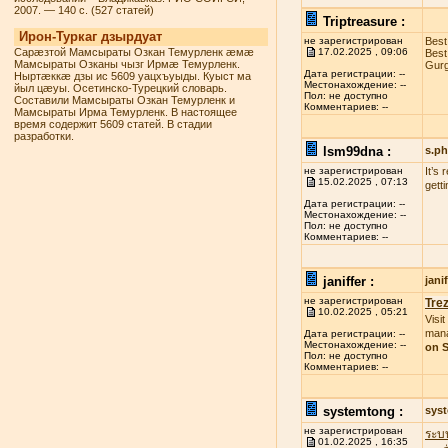
2007. — 140 с. (527 статей)
Triptreasure :
Ирон-Туркаг дзырдуат
не зарегистрирован
Best
Сарæзтой Мамсыраты Озкан Темурленк æмæ
17.02.2025 , 09:06
Best
Мамсыраты Озканы чызг Ирмæ Темурленк.
Gurg
Дата регистрации: --
Ныртæккæ дзы ис 5609 уацхъуыды. Куыст ма
Местонахождение: --
йыл цæуы. Осетинско-Турецкий словарь.
Пол: не доступно
Составили Мамсыраты Озкан Темурленк и
Комментариев: --
Мамсыраты Ирма Темурленк. В настоящее
время содержит 5609 статей. В стадии
разработки.
lsm99dna :
s.p
не зарегистрирован
It’s
15.02.2025 , 07:13
gett
Дата регистрации: --
Местонахождение: --
Пол: не доступно
Комментариев: --
janiffer :
jan
не зарегистрирован
Tre
10.02.2025 , 05:21
Visit
mana
Дата регистрации: --
Местонахождение: --
on S
Пол: не доступно
Комментариев: --
systemtong :
sys
не зарегистрирован
ระบ
01.02.2025 , 16:35