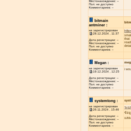
Местонахождение: --
Пол: не доступно
Комментариев: --
bitmain
bitm
antminer :
не зарегистрирован
http
28.12.2024 , 11:37
smal
that
Дата регистрации: --
read
Местонахождение: --
deta
Пол: не доступно
Комментариев: --
Megan :
meg
не зарегистрирован
i wo
19.12.2024 , 12:25
Дата регистрации: --
Местонахождение: --
Пол: не доступно
Комментариев: --
systemtong :
sys
не зарегистрирован
ระบ
26.11.2024 , 15:46
ข้อม
Дата регистрации: --
แสดง
Местонахождение: --
Пол: не доступно
Комментариев: --