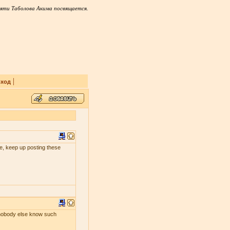
яти Таболова Акима посвящается.
|
ход
 me, keep up posting these
s nobody else know such