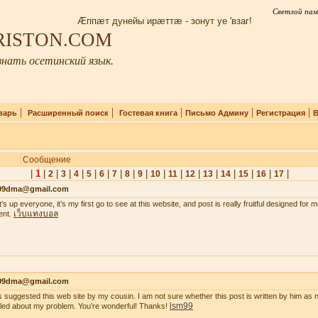
Светлой пам
Æппæт дунейы ирæттæ - зонут уе 'взаг!
IRISTON.COM
нать осетинский язык.
|
|
|
|
|
варь
Расширенный поиск
Гостевая книга
Письмо Админу
Регистрация
В
Сообщение
|
1
|
|
|
|
|
|
|
|
|
|
|
|
|
|
|
|
|
2
3
4
5
6
7
8
9
10
11
12
13
14
15
16
17
99dma@gmail.com
’s up everyone, it’s my first go to see at this website, and post is really fruitful designed for
เว็บแทงบอล
ent.
99dma@gmail.com
s suggested this web site by my cousin. I am not sure whether this post is written by him a
lsm99
iled about my problem. You’re wonderful! Thanks!