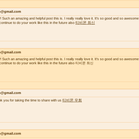
lo@gmail.com
 Such an amazing and helpful post this is. I really really love it. It's so good and so awesome
티비몬 최신
continue to do your work like this in the future also
lo@gmail.com
 Such an amazing and helpful post this is. I really really love it. It's so good and so awesome
continue to do your work like this in the future also 티비몬 최신
lo@gmail.com
티비몬 우회
k you for taking the time to share with us
lo@gmail.com