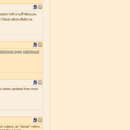
ะช่วยลดการทำงานซ้ำซ้อนและ
าได้อย่างมีประสิทธิภาพ
obinhood login
robinhood
s to obtain updated from most
r culture, as "slovar" refers