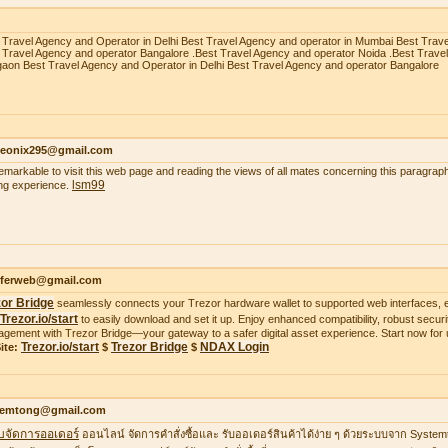
 Travel Agency and Operator in Delhi Best Travel Agency and operator in Mumbai Best Trav
 Travel Agency and operator Bangalore .Best Travel Agency and operator Noida .Best Trave
aon Best Travel Agency and Operator in Delhi Best Travel Agency and operator Bangalore
heonix295@gmail.com
 remarkable to visit this web page and reading the views of all mates concerning this paragraph
lsm99
ing experience.
ifferweb@gmail.com
zor Bridge
seamlessly connects your Trezor hardware wallet to supported web interfaces, e
Trezor.io/start
to easily download and set it up. Enjoy enhanced compatibility, robust securit
gement with Trezor Bridge—your gateway to a safer digital asset experience. Start now for 
Trezor.io/start
Trezor Bridge
NDAX Login
ite:
$
$
temtong@gmail.com
บจัดการออเดอร์
ออนไลน์ จัดการคำสั่งซื้อและ รับออเดอร์สินค้าได้ง่าย ๆ ด้วยระบบจาก Syste