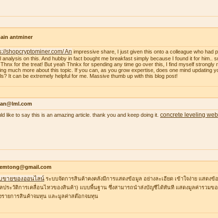
ain antminer
s://shopcryptominer.com/ An
impressive share, I just given this onto a colleague who had 
l analysis on this. And hubby in fact bought me breakfast simply because I found it for him.. 
: Thnx for the treat! But yeah Thnkx for spending any time go over this, I find myself strongly r
ing much more about this topic. If you can, as you grow expertise, does one mind updating y
ils? It can be extremely helpful for me. Massive thumb up with this blog post!
an@lml.com
concrete leveling web
uld like to say this is an amazing article. thank you and keep doing it.
temtong@gmail.com
บขายของออนไลน์
ระบบจัดการสินค้าคงคลังมีการแสดงข้อมูล อย่างละเอียด เข้าใจง่าย แสดงข้อ
ูลประวัติการเคลื่อนไหวของสินค้า) แบบพื้นฐาน ซึ่งสามารถนำส่งบัญชีได้ทันที แสดงมูลค่ารวมของ
รายการสินค้าจมทุน และมูลค่าสต๊อกจมทุน