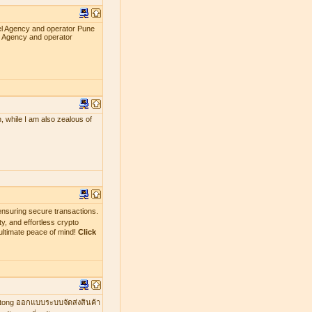
el Agency and operator Pune
l Agency and operator
, while I am also zealous of
nsuring secure transactions.
y, and effortless crypto
ultimate peace of mind!
Click
mtong ออกแบบระบบจัดส่งสินค้า