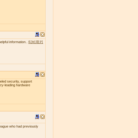
티비위키
elpful information..
leled security, support
try-leading hardware
lleague who had previously