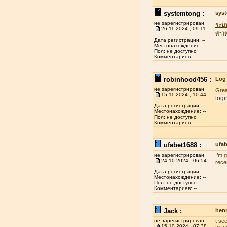
systemtong :
sys
не зарегистрирован
ระบ
26.11.2024 , 09:11
ทำให
Дата регистрации: --
Местонахождение: --
Пол: не доступно
Комментариев: --
robinhood456 :
Log 
не зарегистрирован
Grea
15.11.2024 , 10:44
logi
Дата регистрации: --
Местонахождение: --
Пол: не доступно
Комментариев: --
ufabet1688 :
ufa
не зарегистрирован
I’m 
24.10.2024 , 06:54
rece
Дата регистрации: --
Местонахождение: --
Пол: не доступно
Комментариев: --
Jack :
henr
не зарегистрирован
t se
15.10.2024 , 07:38