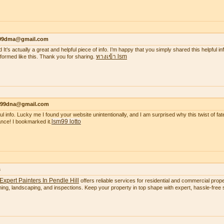
99dma@gmail.com
 It’s actually a great and helpful piece of info. I’m happy that you simply shared this helpful i
ทางเข้า lsm
nformed like this. Thank you for sharing.
99dna@gmail.com
ul info. Lucky me I found your website unintentionally, and I am surprised why this twist of fate
lsm99 lotto
nce! I bookmarked it.
s
Expert Painters In Pendle Hill
offers reliable services for residential and commercial proper
ning, landscaping, and inspections. Keep your property in top shape with expert, hassle-free s