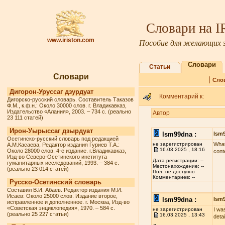
Словари на 
www.iriston.com
Пособие для желающих з
Словари
Статьи
Словари
|
Сло
Дигорон-Уруссаг дзурдуат
Комментарий к:
Дигорско-русский словарь. Составитель Таказов
Ф.М., к.ф.н.: Около 30000 слов. г. Владикавказ,
Издательство «Алания», 2003. – 734 с. (реально
Автор
23 111 статей)
Ирон-Уырыссаг дзырдуат
lsm99dna :
lsm
Осетинско-русский словарь под редакцией
не зарегистрирован
What
А.М.Касаева, Редактор издания Гуриев Т.А.:
16.03.2025 , 18:16
Около 28000 слов. 4-е издание. г.Владикавказ,
cont
Изд-во Северо-Осетинского института
Дата регистрации: --
гуманитарных исследований, 1993. – 384 с.
Местонахождение: --
(реально 23 014 статей)
Пол: не доступно
Комментариев: --
Русско-Осетинский словарь
Составил В.И. Абаев. Редактор издания М.И.
Исаев: Около 25000 слов. Издание второе,
lsm99dna :
lsm
исправленное и дополненное. г. Москва, Изд-во
«Советская энциклопедия», 1970. – 584 с.
не зарегистрирован
I wa
(реально 25 227 статьи)
16.03.2025 , 13:43
deta