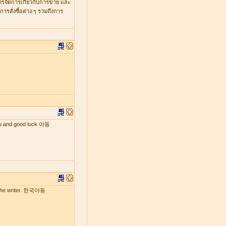
หารจัดการเกี่ยวกับการขาย และ
รสั่งซื้อต่าง ๆ รวมถึงการ
 you and good luck 야동
by the writer. 한국야동