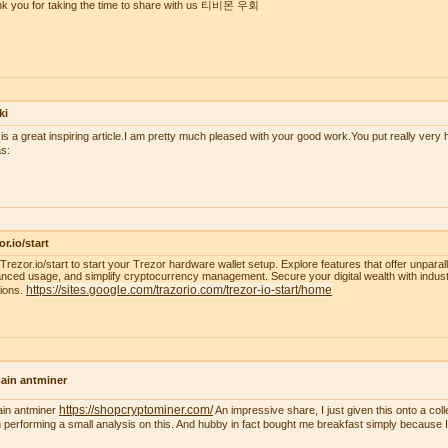
k you for taking the time to share with us 티비몬 우회
ki
 is a great inspiring article.I am pretty much pleased with your good work.You put really very h
s:
or.io/start
t Trezor.io/start to start your Trezor hardware wallet setup. Explore features that offer unparal
nced usage, and simplify cryptocurrency management. Secure your digital wealth with indus
https://sites.google.com/trazorio.com/trezor-io-start/home
tions.
ain antminer
https://shopcryptominer.com/
ain antminer
An impressive share, I just given this onto a co
 performing a small analysis on this. And hubby in fact bought me breakfast simply because I