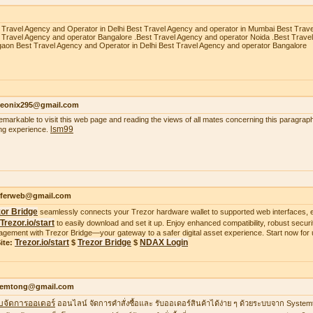
 Travel Agency and Operator in Delhi Best Travel Agency and operator in Mumbai Best Trav
 Travel Agency and operator Bangalore .Best Travel Agency and operator Noida .Best Trave
aon Best Travel Agency and Operator in Delhi Best Travel Agency and operator Bangalore
heonix295@gmail.com
 remarkable to visit this web page and reading the views of all mates concerning this paragraph
lsm99
ing experience.
ifferweb@gmail.com
zor Bridge
seamlessly connects your Trezor hardware wallet to supported web interfaces, e
Trezor.io/start
to easily download and set it up. Enjoy enhanced compatibility, robust securit
gement with Trezor Bridge—your gateway to a safer digital asset experience. Start now for 
Trezor.io/start
Trezor Bridge
NDAX Login
ite:
$
$
temtong@gmail.com
บจัดการออเดอร์
ออนไลน์ จัดการคำสั่งซื้อและ รับออเดอร์สินค้าได้ง่าย ๆ ด้วยระบบจาก Syste