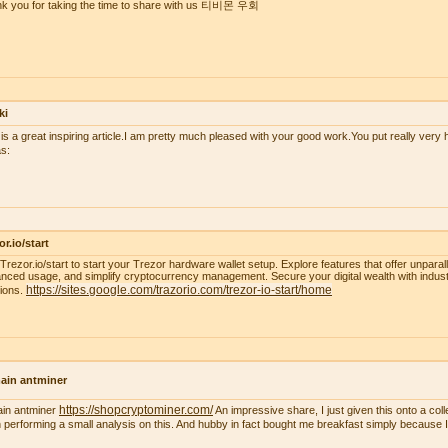
k you for taking the time to share with us 티비몬 우회
ki
 is a great inspiring article.I am pretty much pleased with your good work.You put really very h
s:
or.io/start
t Trezor.io/start to start your Trezor hardware wallet setup. Explore features that offer unparal
nced usage, and simplify cryptocurrency management. Secure your digital wealth with indus
https://sites.google.com/trazorio.com/trezor-io-start/home
tions.
ain antminer
https://shopcryptominer.com/
ain antminer
An impressive share, I just given this onto a co
 performing a small analysis on this. And hubby in fact bought me breakfast simply because I