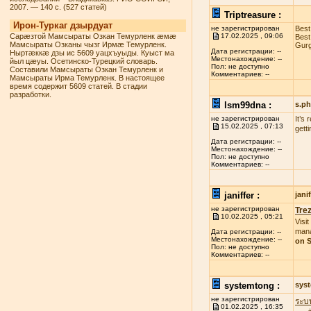
2007. — 140 с. (527 статей)
Triptreasure :
Ирон-Туркаг дзырдуат
не зарегистрирован
Best
Сарæзтой Мамсыраты Озкан Темурленк æмæ
17.02.2025 , 09:06
Best
Мамсыраты Озканы чызг Ирмæ Темурленк.
Gurg
Дата регистрации: --
Ныртæккæ дзы ис 5609 уацхъуыды. Куыст ма
Местонахождение: --
йыл цæуы. Осетинско-Турецкий словарь.
Пол: не доступно
Составили Мамсыраты Озкан Темурленк и
Комментариев: --
Мамсыраты Ирма Темурленк. В настоящее
время содержит 5609 статей. В стадии
разработки.
lsm99dna :
s.p
не зарегистрирован
It’s
15.02.2025 , 07:13
gett
Дата регистрации: --
Местонахождение: --
Пол: не доступно
Комментариев: --
janiffer :
jan
не зарегистрирован
Tre
10.02.2025 , 05:21
Visit
mana
Дата регистрации: --
Местонахождение: --
on S
Пол: не доступно
Комментариев: --
systemtong :
sys
не зарегистрирован
ระบ
01.02.2025 , 16:35