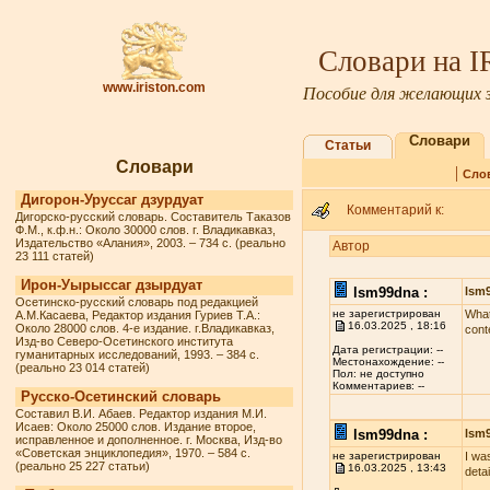
Словари на 
www.iriston.com
Пособие для желающих з
Словари
Статьи
Словари
|
Сло
Дигорон-Уруссаг дзурдуат
Комментарий к:
Дигорско-русский словарь. Составитель Таказов
Ф.М., к.ф.н.: Около 30000 слов. г. Владикавказ,
Издательство «Алания», 2003. – 734 с. (реально
Автор
23 111 статей)
Ирон-Уырыссаг дзырдуат
lsm99dna :
lsm
Осетинско-русский словарь под редакцией
не зарегистрирован
What
А.М.Касаева, Редактор издания Гуриев Т.А.:
16.03.2025 , 18:16
Около 28000 слов. 4-е издание. г.Владикавказ,
cont
Изд-во Северо-Осетинского института
Дата регистрации: --
гуманитарных исследований, 1993. – 384 с.
Местонахождение: --
(реально 23 014 статей)
Пол: не доступно
Комментариев: --
Русско-Осетинский словарь
Составил В.И. Абаев. Редактор издания М.И.
Исаев: Около 25000 слов. Издание второе,
lsm99dna :
lsm
исправленное и дополненное. г. Москва, Изд-во
«Советская энциклопедия», 1970. – 584 с.
не зарегистрирован
I wa
(реально 25 227 статьи)
16.03.2025 , 13:43
deta