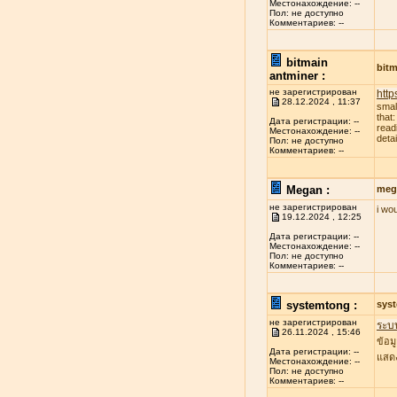
Местонахождение: --
Пол: не доступно
Комментариев: --
bitmain
bitm
antminer :
не зарегистрирован
http
28.12.2024 , 11:37
smal
that
Дата регистрации: --
read
Местонахождение: --
deta
Пол: не доступно
Комментариев: --
Megan :
meg
не зарегистрирован
i wo
19.12.2024 , 12:25
Дата регистрации: --
Местонахождение: --
Пол: не доступно
Комментариев: --
systemtong :
sys
не зарегистрирован
ระบ
26.11.2024 , 15:46
ข้อม
Дата регистрации: --
แสดง
Местонахождение: --
Пол: не доступно
Комментариев: --