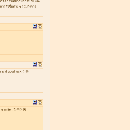
หารจัดการเกี่ยวกับการขาย และ
รสั่งซื้อต่าง ๆ รวมถึงการ
 you and good luck 야동
by the writer. 한국야동