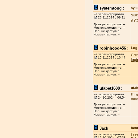
systemtong :
sys
не зарегистрирован
ระบ
26.11.2024 , 09:11
ทำให
Дата регистрации: --
Местонахождение: --
Пол: не доступно
Комментариев: --
robinhood456 :
Log 
не зарегистрирован
Grea
15.11.2024 , 10:44
logi
Дата регистрации: --
Местонахождение: --
Пол: не доступно
Комментариев: --
ufabet1688 :
ufa
не зарегистрирован
I’m 
24.10.2024 , 06:54
rece
Дата регистрации: --
Местонахождение: --
Пол: не доступно
Комментариев: --
Jack :
henr
не зарегистрирован
t se
15.10.2024 , 07:38