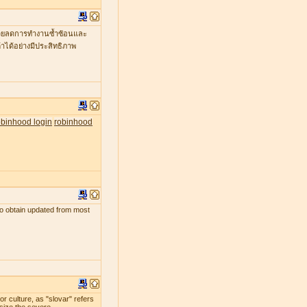
ะช่วยลดการทำงานซ้ำซ้อนและ
าได้อย่างมีประสิทธิภาพ
obinhood login
robinhood
s to obtain updated from most
r culture, as "slovar" refers