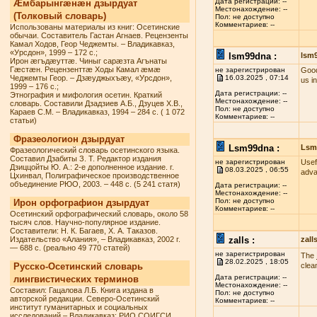
Дата регистрации: --
Æмбарынгæнæн дзырдуат
Местонахождение: --
(Толковый словарь)
Пол: не доступно
Комментариев: --
Использованы материалы из книг: Осетинские
обычаи. Составитель Гастан Агнаев. Рецензенты
Камал Ходов, Геор Чеджемты. – Владикавказ,
«Урсдон», 1999 – 172 с.;
lsm99dna :
lsm
Ирон æгъдæуттæ. Чиныг сарæзта Агънаты
Гæстæн. Рецензенттæ Ходы Камал æмæ
не зарегистрирован
Good
Чеджемты Геор. – Дзæуджыхъæу, «Урсдон»,
16.03.2025 , 07:14
us i
1999 – 176 с.;
Дата регистрации: --
Этнография и мифология осетин. Краткий
Местонахождение: --
словарь. Составили Дзадзиев А.Б., Дзуцев Х.В.,
Пол: не доступно
Караев С.М. – Владикавказ, 1994 – 284 с. ( 1 072
Комментариев: --
статьи)
Фразеологион дзырдуат
Lsm99dna :
Lsm
Фразеологический словарь осетинского языка.
Составил Дзабиты З. Т. Редактор издания
не зарегистрирован
Usef
Дзиццойты Ю. А.: 2-е дополненное издание. г.
08.03.2025 , 06:55
adva
Цхинвал, Полиграфическое производственное
объединение РЮО, 2003. – 448 с. (5 241 статя)
Дата регистрации: --
Местонахождение: --
Пол: не доступно
Ирон орфографион дзырдуат
Комментариев: --
Осетинский орфографический словарь, около 58
тысяч слов. Научно-популярное издание.
Составители: Н. К. Багаев, Х. А. Таказов.
Издательство «Алания», – Владикавказ, 2002 г.
zalls :
zall
— 688 с. (реально 49 770 статей)
не зарегистрирован
The
28.02.2025 , 18:05
Русско-Осетинский словарь
clea
Дата регистрации: --
лингвистических терминов
Местонахождение: --
Составил: Гацалова Л.Б. Книга издана в
Пол: не доступно
авторской редакции. Северо-Осетинский
Комментариев: --
институт гуманитарных и социальных
исследований – Владикавказ: РИО СОИГСИ,