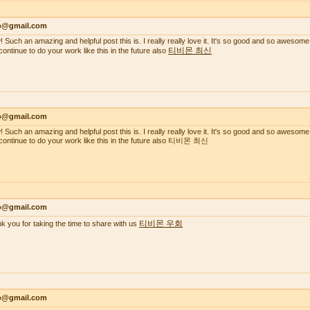
lo@gmail.com
 Such an amazing and helpful post this is. I really really love it. It's so good and so awesome
티비몬 최신
continue to do your work like this in the future also
lo@gmail.com
 Such an amazing and helpful post this is. I really really love it. It's so good and so awesome
continue to do your work like this in the future also 티비몬 최신
lo@gmail.com
티비몬 우회
k you for taking the time to share with us
lo@gmail.com