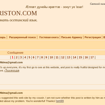
Светлой пам
Æппæт дунейы ирæттæ - зонут уе 'взаг!
IRISTON.COM
нать осетинский язык.
|
|
|
|
|
варь
Расширенный поиск
Гостевая книга
Письмо Админу
Регистрация
В
Сообщение
|
1
|
|
|
|
|
|
|
|
|
|
|
|
|
|
|
|
|
2
3
4
5
6
7
8
9
10
11
12
13
14
15
16
17
99dma@gmail.com
’s up everyone, it’s my first go to see at this website, and post is really fruitful designed for
เว็บแทงบอล
ent.
99dma@gmail.com
s suggested this web site by my cousin. I am not sure whether this post is written by him a
lsm99
iled about my problem. You’re wonderful! Thanks!