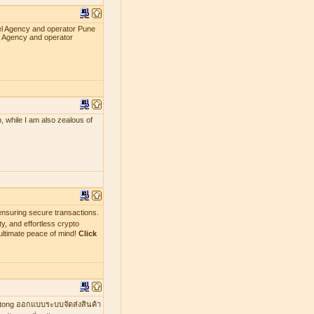
el Agency and operator Pune
l Agency and operator
, while I am also zealous of
nsuring secure transactions.
y, and effortless crypto
ultimate peace of mind!
Click
mtong ออกแบบระบบจัดส่งสินค้า