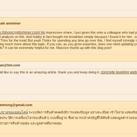
ain antminer
s://shopcryptominer.com/ An
impressive share, I just given this onto a colleague who had 
l analysis on this. And hubby in fact bought me breakfast simply because I found it for him.. 
: Thnx for the treat! But yeah Thnkx for spending any time go over this, I find myself strongly r
ing much more about this topic. If you can, as you grow expertise, does one mind updating y
ils? It can be extremely helpful for me. Massive thumb up with this blog post!
an@lml.com
concrete leveling web
uld like to say this is an amazing article. thank you and keep doing it.
temtong@gmail.com
บขายของออนไลน์
ระบบจัดการสินค้าคงคลังมีการแสดงข้อมูล อย่างละเอียด เข้าใจง่าย แสดงข้อ
ูลประวัติการเคลื่อนไหวของสินค้า) แบบพื้นฐาน ซึ่งสามารถนำส่งบัญชีได้ทันที แสดงมูลค่ารวมของ
รายการสินค้าจมทุน และมูลค่าสต๊อกจมทุน