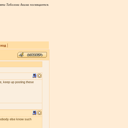
яти Таболова Акима посвящается.
|
ход
 me, keep up posting these
s nobody else know such