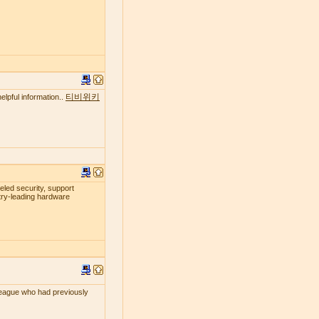
티비위키
elpful information..
leled security, support
try-leading hardware
lleague who had previously