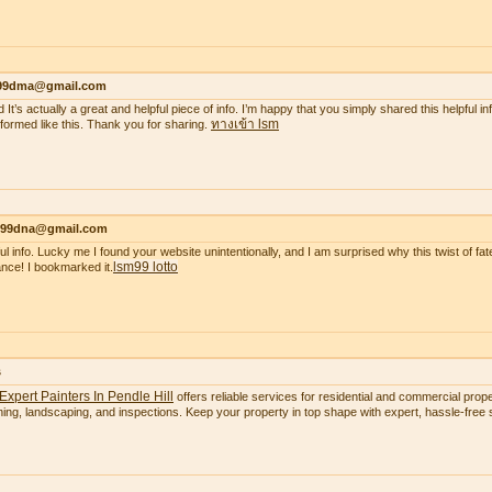
99dma@gmail.com
 It’s actually a great and helpful piece of info. I’m happy that you simply shared this helpful i
ทางเข้า lsm
nformed like this. Thank you for sharing.
99dna@gmail.com
ul info. Lucky me I found your website unintentionally, and I am surprised why this twist of fate
lsm99 lotto
nce! I bookmarked it.
s
Expert Painters In Pendle Hill
offers reliable services for residential and commercial proper
ning, landscaping, and inspections. Keep your property in top shape with expert, hassle-free s