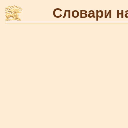
Словари н