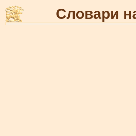
Словари н