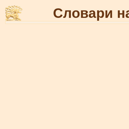
Словари н