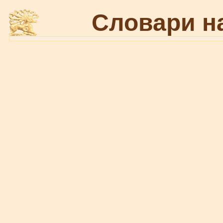
Словари н