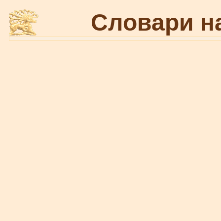
Словари н