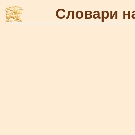
Словари н