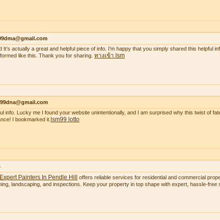
99dma@gmail.com
 It’s actually a great and helpful piece of info. I’m happy that you simply shared this helpful i
ทางเข้า lsm
nformed like this. Thank you for sharing.
99dna@gmail.com
ul info. Lucky me I found your website unintentionally, and I am surprised why this twist of fate
lsm99 lotto
nce! I bookmarked it.
s
Expert Painters In Pendle Hill
offers reliable services for residential and commercial proper
ning, landscaping, and inspections. Keep your property in top shape with expert, hassle-free s