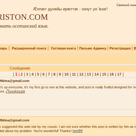
Светлой пам
Æппæт дунейы ирæттæ - зонут уе 'взаг!
IRISTON.COM
нать осетинский язык.
|
|
|
|
|
варь
Расширенный поиск
Гостевая книга
Письмо Админу
Регистрация
В
Сообщение
|
1
|
|
|
|
|
|
|
|
|
|
|
|
|
|
|
|
|
2
3
4
5
6
7
8
9
10
11
12
13
14
15
16
17
99dma@gmail.com
’s up everyone, it’s my first go to see at this website, and post is really fruitful designed for
เว็บแทงบอล
ent.
99dma@gmail.com
s suggested this web site by my cousin. I am not sure whether this post is written by him a
lsm99
iled about my problem. You’re wonderful! Thanks!