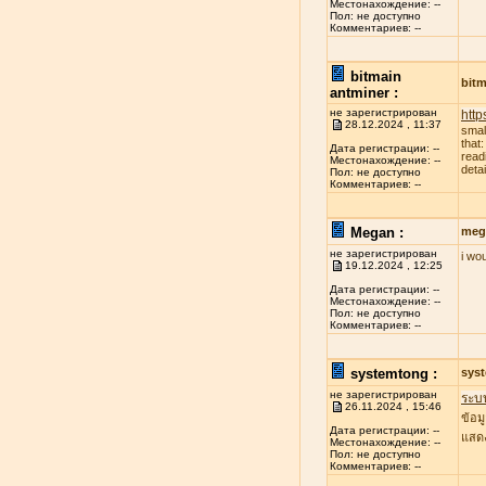
Местонахождение: --
Пол: не доступно
Комментариев: --
bitmain
bitm
antminer :
не зарегистрирован
http
28.12.2024 , 11:37
smal
that
Дата регистрации: --
read
Местонахождение: --
deta
Пол: не доступно
Комментариев: --
Megan :
meg
не зарегистрирован
i wo
19.12.2024 , 12:25
Дата регистрации: --
Местонахождение: --
Пол: не доступно
Комментариев: --
systemtong :
sys
не зарегистрирован
ระบ
26.11.2024 , 15:46
ข้อม
Дата регистрации: --
แสดง
Местонахождение: --
Пол: не доступно
Комментариев: --