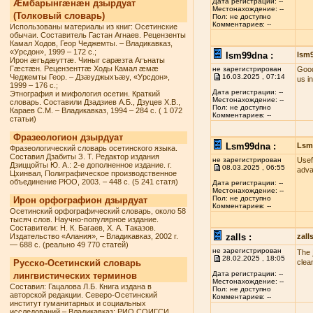
Дата регистрации: --
Æмбарынгæнæн дзырдуат
Местонахождение: --
(Толковый словарь)
Пол: не доступно
Комментариев: --
Использованы материалы из книг: Осетинские
обычаи. Составитель Гастан Агнаев. Рецензенты
Камал Ходов, Геор Чеджемты. – Владикавказ,
«Урсдон», 1999 – 172 с.;
lsm99dna :
lsm
Ирон æгъдæуттæ. Чиныг сарæзта Агънаты
Гæстæн. Рецензенттæ Ходы Камал æмæ
не зарегистрирован
Good
Чеджемты Геор. – Дзæуджыхъæу, «Урсдон»,
16.03.2025 , 07:14
us i
1999 – 176 с.;
Дата регистрации: --
Этнография и мифология осетин. Краткий
Местонахождение: --
словарь. Составили Дзадзиев А.Б., Дзуцев Х.В.,
Пол: не доступно
Караев С.М. – Владикавказ, 1994 – 284 с. ( 1 072
Комментариев: --
статьи)
Фразеологион дзырдуат
Lsm99dna :
Lsm
Фразеологический словарь осетинского языка.
Составил Дзабиты З. Т. Редактор издания
не зарегистрирован
Usef
Дзиццойты Ю. А.: 2-е дополненное издание. г.
08.03.2025 , 06:55
adva
Цхинвал, Полиграфическое производственное
объединение РЮО, 2003. – 448 с. (5 241 статя)
Дата регистрации: --
Местонахождение: --
Пол: не доступно
Ирон орфографион дзырдуат
Комментариев: --
Осетинский орфографический словарь, около 58
тысяч слов. Научно-популярное издание.
Составители: Н. К. Багаев, Х. А. Таказов.
Издательство «Алания», – Владикавказ, 2002 г.
zalls :
zall
— 688 с. (реально 49 770 статей)
не зарегистрирован
The
28.02.2025 , 18:05
Русско-Осетинский словарь
clea
Дата регистрации: --
лингвистических терминов
Местонахождение: --
Составил: Гацалова Л.Б. Книга издана в
Пол: не доступно
авторской редакции. Северо-Осетинский
Комментариев: --
институт гуманитарных и социальных
исследований – Владикавказ: РИО СОИГСИ,