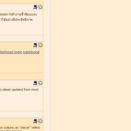
ะช่วยลดการทำงานซ้ำซ้อนและ
าได้อย่างมีประสิทธิภาพ
obinhood login
robinhood
s to obtain updated from most
r culture, as "slovar" refers