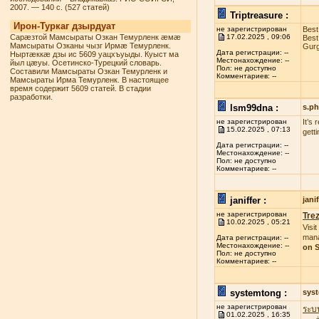
2007. — 140 с. (527 статей)
Triptreasure :
Ирон-Туркаг дзырдуат
не зарегистрирован
Best
Сарæзтой Мамсыраты Озкан Темурленк æмæ
17.02.2025 , 09:06
Best
Мамсыраты Озканы чызг Ирмæ Темурленк.
Gurg
Дата регистрации: --
Ныртæккæ дзы ис 5609 уацхъуыды. Куыст ма
Местонахождение: --
йыл цæуы. Осетинско-Турецкий словарь.
Пол: не доступно
Составили Мамсыраты Озкан Темурленк и
Комментариев: --
Мамсыраты Ирма Темурленк. В настоящее
время содержит 5609 статей. В стадии
разработки.
lsm99dna :
s.p
не зарегистрирован
It’s
15.02.2025 , 07:13
gett
Дата регистрации: --
Местонахождение: --
Пол: не доступно
Комментариев: --
janiffer :
jan
не зарегистрирован
Tre
10.02.2025 , 05:21
Visit
mana
Дата регистрации: --
Местонахождение: --
on S
Пол: не доступно
Комментариев: --
systemtong :
sys
не зарегистрирован
ระบ
01.02.2025 , 16:35