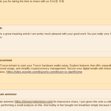
k you for taking the time to share with us 티비몬 우회
ki
 is a great inspiring article.I am pretty much pleased with your good work.You put really very h
s:
or.io/start
t Trezor.io/start to start your Trezor hardware wallet setup. Explore features that offer unparal
nced usage, and simplify cryptocurrency management. Secure your digital wealth with indus
https://sites.google.com/trazorio.com/trezor-io-start/home
tions.
ain antminer
https://shopcryptominer.com/
ain antminer
An impressive share, I just given this onto a co
 performing a small analysis on this. And hubby in fact bought me breakfast simply because I