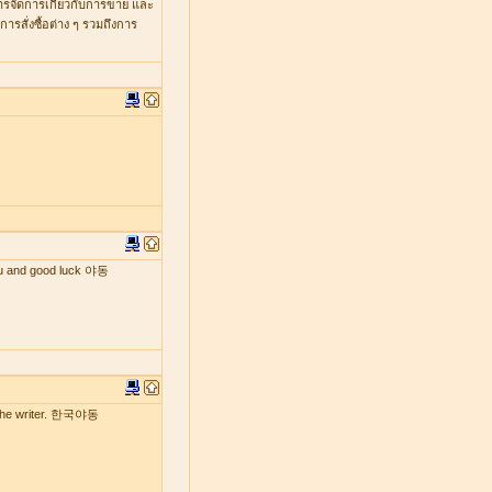
หารจัดการเกี่ยวกับการขาย และ
รสั่งซื้อต่าง ๆ รวมถึงการ
 you and good luck 야동
by the writer. 한국야동