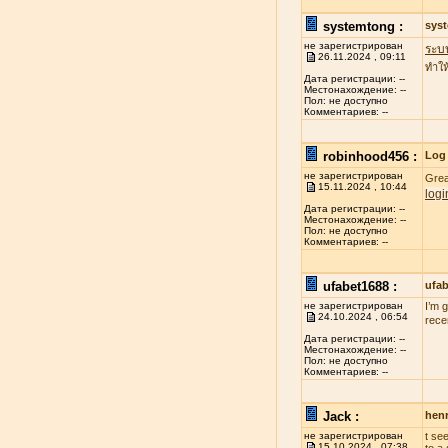
systemtong :
sys
не зарегистрирован
ระบ
26.11.2024 , 09:11
ทำให
Дата регистрации: --
Местонахождение: --
Пол: не доступно
Комментариев: --
robinhood456 :
Log 
не зарегистрирован
Grea
15.11.2024 , 10:44
logi
Дата регистрации: --
Местонахождение: --
Пол: не доступно
Комментариев: --
ufabet1688 :
ufa
не зарегистрирован
I’m 
24.10.2024 , 06:54
rece
Дата регистрации: --
Местонахождение: --
Пол: не доступно
Комментариев: --
Jack :
henr
не зарегистрирован
t se
15.10.2024 , 07:38