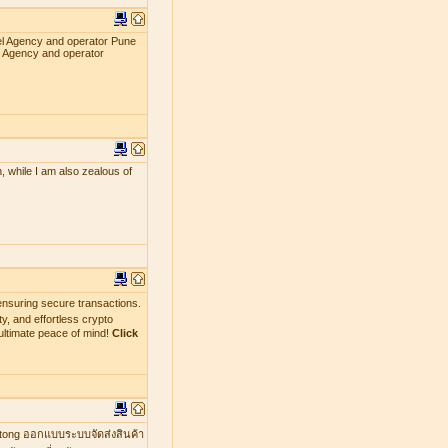
el Agency and operator Pune
l Agency and operator
, while I am also zealous of
nsuring secure transactions.
y, and effortless crypto
ultimate peace of mind!
Click
mtong ออกแบบระบบจัดส่งสินค้า