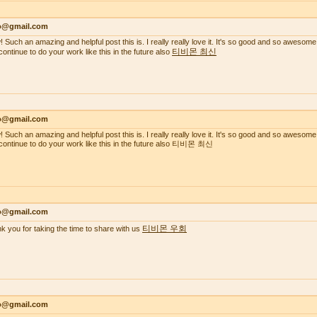
lo@gmail.com
 Such an amazing and helpful post this is. I really really love it. It's so good and so awesome
티비몬 최신
continue to do your work like this in the future also
lo@gmail.com
 Such an amazing and helpful post this is. I really really love it. It's so good and so awesome
continue to do your work like this in the future also 티비몬 최신
lo@gmail.com
티비몬 우회
k you for taking the time to share with us
lo@gmail.com