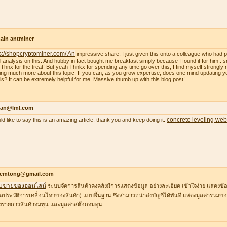
ain antminer
s://shopcryptominer.com/ An
impressive share, I just given this onto a colleague who had 
l analysis on this. And hubby in fact bought me breakfast simply because I found it for him.. 
: Thnx for the treat! But yeah Thnkx for spending any time go over this, I find myself strongly r
ing much more about this topic. If you can, as you grow expertise, does one mind updating y
ils? It can be extremely helpful for me. Massive thumb up with this blog post!
an@lml.com
concrete leveling web
uld like to say this is an amazing article. thank you and keep doing it.
temtong@gmail.com
บขายของออนไลน์
ระบบจัดการสินค้าคงคลังมีการแสดงข้อมูล อย่างละเอียด เข้าใจง่าย แสดงข้อ
ูลประวัติการเคลื่อนไหวของสินค้า) แบบพื้นฐาน ซึ่งสามารถนำส่งบัญชีได้ทันที แสดงมูลค่ารวมของ
รายการสินค้าจมทุน และมูลค่าสต๊อกจมทุน