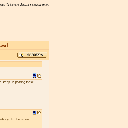
яти Таболова Акима посвящается.
|
ход
 me, keep up posting these
s nobody else know such