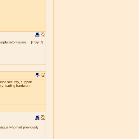
티비위키
elpful information..
leled security, support
try-leading hardware
lleague who had previously