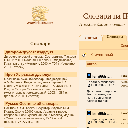
Словари на 
www.iriston.com
Пособие для желающих з
Словари
Статьи
Словари
|
Сло
Дигорон-Уруссаг дзурдуат
Комментарий к:
Дигорско-русский словарь. Составитель Таказов
Ф.М., к.ф.н.: Около 30000 слов. г. Владикавказ,
Издательство «Алания», 2003. – 734 с. (реально
Автор
23 111 статей)
Ирон-Уырыссаг дзырдуат
lsm99dna :
lsm
Осетинско-русский словарь под редакцией
не зарегистрирован
What
А.М.Касаева, Редактор издания Гуриев Т.А.:
16.03.2025 , 18:16
Около 28000 слов. 4-е издание. г.Владикавказ,
cont
Изд-во Северо-Осетинского института
Дата регистрации: --
гуманитарных исследований, 1993. – 384 с.
Местонахождение: --
(реально 23 014 статей)
Пол: не доступно
Комментариев: --
Русско-Осетинский словарь
Составил В.И. Абаев. Редактор издания М.И.
Исаев: Около 25000 слов. Издание второе,
lsm99dna :
lsm
исправленное и дополненное. г. Москва, Изд-во
«Советская энциклопедия», 1970. – 584 с.
не зарегистрирован
I wa
(реально 25 227 статьи)
16.03.2025 , 13:43
deta