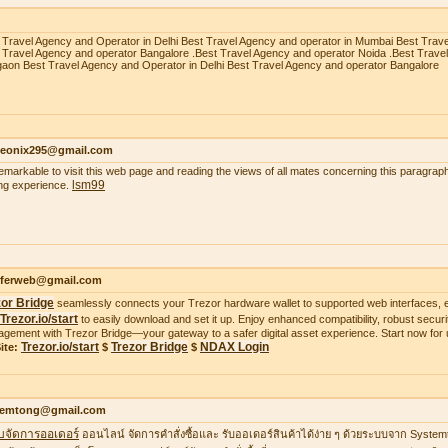
 Travel Agency and Operator in Delhi Best Travel Agency and operator in Mumbai Best Trav
 Travel Agency and operator Bangalore .Best Travel Agency and operator Noida .Best Trave
aon Best Travel Agency and Operator in Delhi Best Travel Agency and operator Bangalore
heonix295@gmail.com
 remarkable to visit this web page and reading the views of all mates concerning this paragraph
lsm99
ing experience.
ifferweb@gmail.com
zor Bridge
seamlessly connects your Trezor hardware wallet to supported web interfaces, e
Trezor.io/start
to easily download and set it up. Enjoy enhanced compatibility, robust securit
gement with Trezor Bridge—your gateway to a safer digital asset experience. Start now for 
Trezor.io/start
Trezor Bridge
NDAX Login
ite:
$
$
temtong@gmail.com
บจัดการออเดอร์
ออนไลน์ จัดการคำสั่งซื้อและ รับออเดอร์สินค้าได้ง่าย ๆ ด้วยระบบจาก Syste